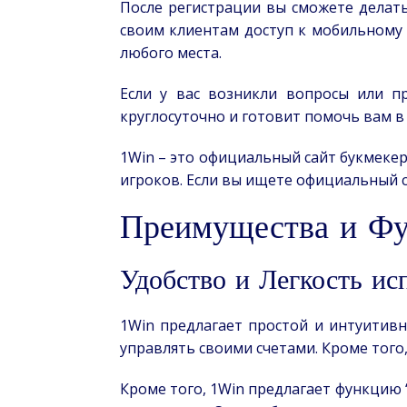
После регистрации вы сможете делать
своим клиентам доступ к мобильному 
любого места.
Если у вас возникли вопросы или п
круглосуточно и готовит помочь вам в
1Win – это официальный сайт букмеке
игроков. Если вы ищете официальный са
Преимущества и Ф
Удобство и Легкость ис
1Win предлагает простой и интуитивн
управлять своими счетами. Кроме того
Кроме того, 1Win предлагает функцию 