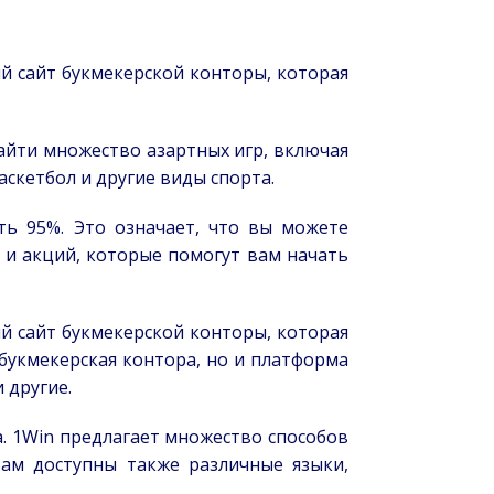
й сайт букмекерской конторы, которая
найти множество азартных игр, включая
баскетбол и другие виды спорта.
ь 95%. Это означает, что вы можете
 и акций, которые помогут вам начать
й сайт букмекерской конторы, которая
о букмекерская контора, но и платформа
 другие.
а. 1Win предлагает множество способов
Вам доступны также различные языки,