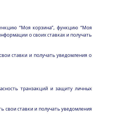
ункцию “Моя корзина”, функцию “Моя
информации о своих ставках и получать
свои ставки и получать уведомления о
пасность транзакций и защиту личных
ть свои ставки и получать уведомления