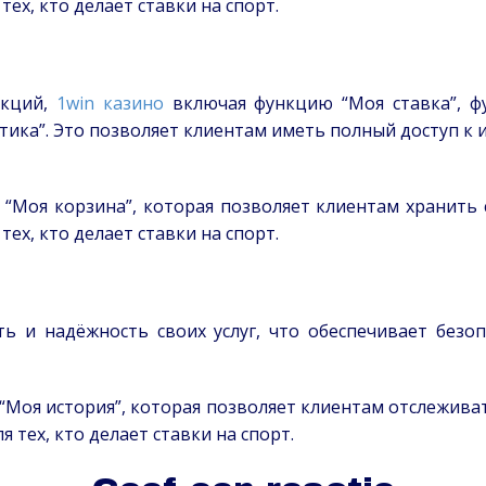
тех, кто делает ставки на спорт.
нкций,
1win казино
включая функцию “Моя ставка”, ф
стика”. Это позволяет клиентам иметь полный доступ к 
 “Моя корзина”, которая позволяет клиентам хранить 
тех, кто делает ставки на спорт.
ть и надёжность своих услуг, что обеспечивает безо
“Моя история”, которая позволяет клиентам отслежива
я тех, кто делает ставки на спорт.