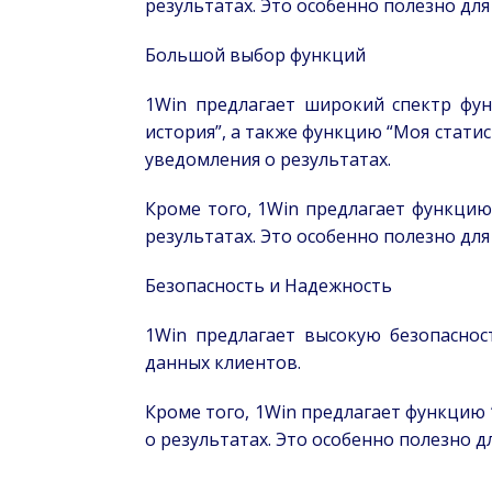
результатах. Это особенно полезно для 
Большой выбор функций
1Win предлагает широкий спектр фу
история”, а также функцию “Моя стати
уведомления о результатах.
Кроме того, 1Win предлагает функцию
результатах. Это особенно полезно для 
Безопасность и Надежность
1Win предлагает высокую безопаснос
данных клиентов.
Кроме того, 1Win предлагает функцию 
о результатах. Это особенно полезно дл