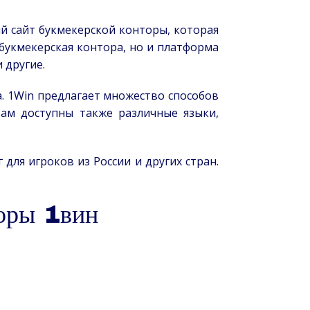
й сайт букмекерской конторы, которая
о букмекерская контора, но и платформа
 другие.
а. 1Win предлагает множество способов
Вам доступны также различные языки,
для игроков из России и других стран.
оры 1вин