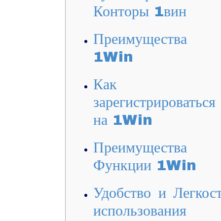
Конторы 1вин
Преимущества
1Win
Как
зарегистрироваться
на 1Win
Преимущества 
Функции 1Win
Удобство и Легкос
использования