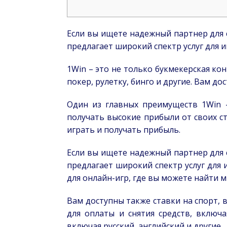
Если вы ищете надежный партнер для 
предлагает широкий спектр услуг для иг
1Win – это не только букмекерская ко
покер, рулетку, бинго и другие. Вам до
Один из главных преимуществ 1Win 
получать высокие прибыли от своих с
играть и получать прибыль.
Если вы ищете надежный партнер для 
предлагает широкий спектр услуг для и
для онлайн-игр, где вы можете найти м
Вам доступны также ставки на спорт, 
для оплаты и снятия средств, включ
включая русский, английский и другие.