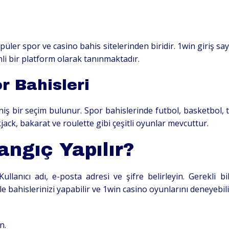
ler spor ve casino bahis sitelerinden biridir. 1win giriş sayf
nli bir platform olarak tanınmaktadır.
r Bahisleri
iş bir seçim bulunur. Spor bahislerinde futbol, basketbol, te
jack, bakarat ve roulette gibi çeşitli oyunlar mevcuttur.
angıç Yapılır?
ullanıcı adı, e-posta adresi ve şifre belirleyin. Gerekli bi
e bahislerinizi yapabilir ve 1win casino oyunlarını deneyebili
n.