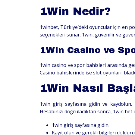
1Win Nedir?
1winbet, Türkiye’deki oyuncular için en popü
seçenekleri sunar. 1win, güvenilir ve güve
1Win Casino ve Spo
1win casino ve spor bahisleri arasında gen
Casino bahislerinde ise slot oyunları, black
1Win Nasıl Başl
1win giriş sayfasına gidin ve kaydolun. K
Hesabınızı doğruladıktan sonra, 1win bet il
1win giriş sayfasına gidin.
Kayıt olun ve gerekli bilgileri dolduru