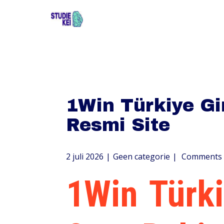
1Win Türkiye Gir
Resmi Site
2 juli 2026
Geen categorie
Comments 
1Win Türki