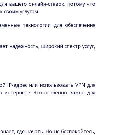
 для вашего онлайн-ставок, потому что
к своим услугам.
еменные технологии для обеспечения
ает надежность, широкий спектр услуг,
ой IP-адрес или использовать VPN для
 в интернете. Это особенно важно для
знает, где начать. Но не беспокойтесь,