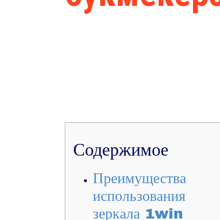
Содержимое
Преимущества
использования
зеркала 1win