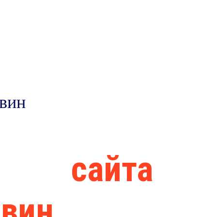
VER
SCHOLEN
TARIEVEN
CONTACT
вин
 сайта
1вин