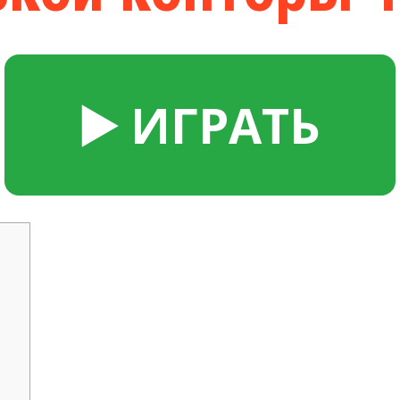
▶️ ИГРАТЬ