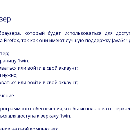
зер
раузера, который будет использоваться для дост
a Firefox, так как они имеют лучшую поддержку JavaScri
тер;
раницу 1win;
ваться или войти в свой аккаунт;
 нужно;
ваться или войти в свой аккаунт;
ечение
рограммного обеспечения, чтобы использовать зерка
ся для доступа к зеркалу 1win.
ение на свой компьютер;