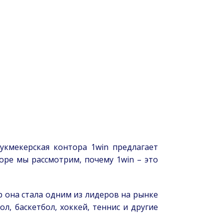
укмекерская контора 1win предлагает
зоре мы рассмотрим, почему 1win – это
ор она стала одним из лидеров на рынке
л, баскетбол, хоккей, теннис и другие