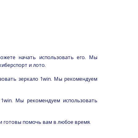
можете начать использовать его. Мы
киберспорт и лото.
ьзовать зеркало 1win. Мы рекомендуем
 1win. Мы рекомендуем использовать
и готовы помочь вам в любое время.