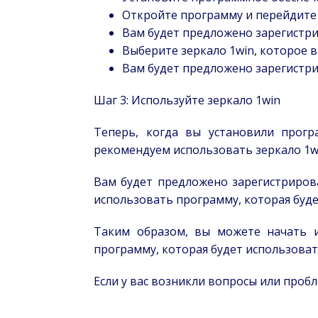
Откройте программу и перейдите 
Вам будет предложено зарегистри
Выберите зеркало 1win, которое в
Вам будет предложено зарегистри
Шаг 3: Используйте зеркало 1win
Теперь, когда вы установили прогр
рекомендуем использовать зеркало 1win
Вам будет предложено зарегистрирова
использовать программу, которая будет
Таким образом, вы можете начать и
программу, которая будет использовать
Если у вас возникли вопросы или проб