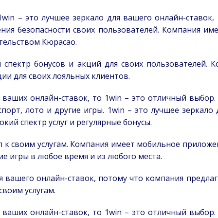
win – это лучшее зеркало для вашего онлайн-ставок, –
ения безопасности своих пользователей. Компания им
ательством Кюрасао.
 спектр бонусов и акций для своих пользователей. 
ции для своих лояльных клиентов.
ваших онлайн-ставок, то 1win – это отличный выбор
рспорт, лото и другие игры. 1win – это лучшее зеркало
кий спектр услуг и регулярные бонусы.
уп к своим услугам. Компания имеет мобильное приложе
гие игры в любое время и из любого места.
ля вашего онлайн-ставок, потому что компания предлаг
своим услугам.
ваших онлайн-ставок, то 1win – это отличный выбор