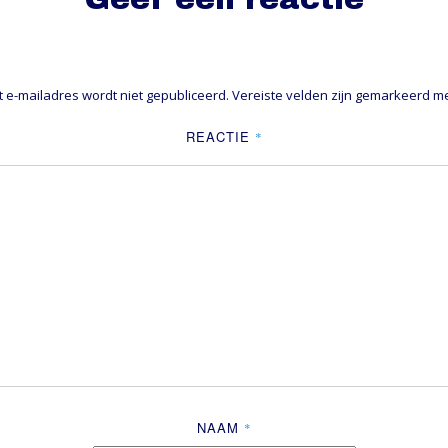
t e-mailadres wordt niet gepubliceerd.
Vereiste velden zijn gemarkeerd m
REACTIE
*
NAAM
*