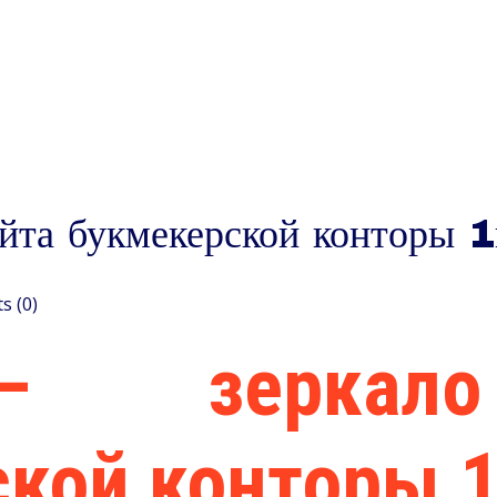
HOME
O
йта букмекерской конторы 1
 (0)
— зеркало
кой конторы 