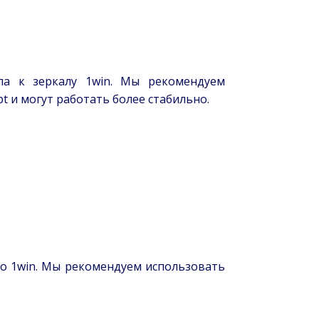
упа к зеркалу 1win. Мы рекомендуем
pt и могут работать более стабильно.
ло 1win. Мы рекомендуем использовать