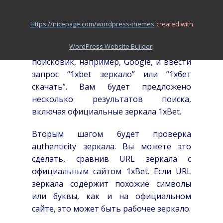
официальный сайт заблокирован.
Чтобы найти рабочее зеркало 1xBet,
https://nicepage.com/wordpress-themes
created with
вам нужно выполнить несколько
.
WordPress Website Builder
шагов. Сначала, вам нужно открыть
поисковик, например, Google, и ввести
запрос “1xbet зеркало” или “1хбет
скачать”. Вам будет предложено
несколько результатов поиска,
включая официальные зеркала 1xBet.
Вторым шагом будет проверка
authenticity зеркала. Вы можете это
сделать, сравнив URL зеркала с
официальным сайтом 1xBet. Если URL
зеркала содержит похожие символы
или буквы, как и на официальном
сайте, это может быть рабочее зеркало.