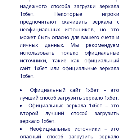
надежного способа загрузки зеркала
1хбет. Некоторые игроки
предпочитают скачивать зеркала с
неофициальных источников, но это
может быть опасно для вашего счета и
личных данных. Мы рекомендуем
использовать только официальные
источники, такие как официальный
сайт 1хбет или официальные зеркала
1хбет.
Официальный сайт 1хбет – это
лучший способ загрузить зеркало 1хбет.
Официальные зеркала 1хбет – это
второй лучший способ загрузить
зеркало 1хбет.
Неофициальные источники – это
опасный способ загрузить зеркало