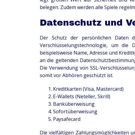
belegen. Zudem werden alle Spiele regelm
Datenschutz und V
Der Schutz der persönlichen Daten de
Verschlüsselungstechnologie, um die 
beispielsweise Name, Adresse und Kreditk
an die geltenden Datenschutzbestimmung
Die Verwendung von SSL-Verschlüsselung 
somit vor Abhören geschützt ist.
Kreditkarten (Visa, Mastercard)
E-Wallets (Neteller, Skrill)
Banküberweisung
Sofortüberweisung
Paysafecard
Die vielfältigen Zahlungsmöglichkeiten 