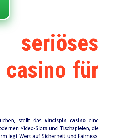
d seriöses
 casino für
uchen, stellt das
vincispin casino
eine
modernen Video-Slots und Tischspielen, die
orm legt Wert auf Sicherheit und Fairness,