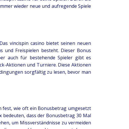
immer wieder neue und aufregende Spiele
Das vincispin casino bietet seinen neuen
 und Freispielen besteht. Dieser Bonus
er auch für bestehende Spieler gibt es
k-Aktionen und Turniere. Diese Aktionen
bedingungen sorgfältig zu lesen, bevor man
 fest, wie oft ein Bonusbetrag umgesetzt
x bedeuten, dass der Bonusbetrag 30 Mal
stehen, um Missverständnisse zu vermeiden