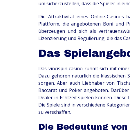
um sicherzustellen, dass die Spieler in 
Die Attraktivität eines Online-Casinos
Plattform, die angebotenen Boni und 
überzeugen und sich als vertrauenswürd
Lizenzierung und Regulierung, die das C
Das Spielangebo
Das vincispin casino rühmt sich mit ein
Dazu gehören natürlich die klassischen 
sorgen. Aber auch Liebhaber von Tischs
Baccarat und Poker angeboten. Darüber h
Dealer in Echtzeit spielen können. Diese
Die Spiele sind in verschiedene Kategorie
zu verschaffen.
Die Bedeutung von