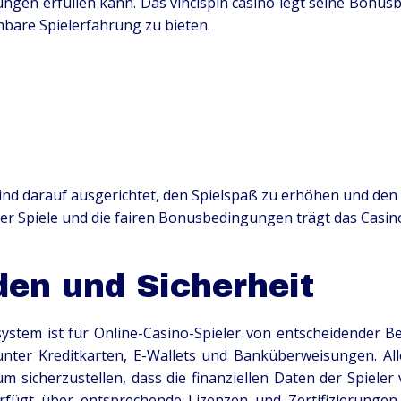
ungen erfüllen kann. Das vincispin casino legt seine Bonu
ehbare Spielerfahrung zu bieten.
ind darauf ausgerichtet, den Spielspaß zu erhöhen und den
der Spiele und die fairen Bonusbedingungen trägt das Casino
en und Sicherheit
ystem ist für Online-Casino-Spieler von entscheidender Be
nter Kreditkarten, E-Wallets und Banküberweisungen. A
m sicherzustellen, dass die finanziellen Daten der Spieler
fügt über entsprechende Lizenzen und Zertifizierungen, 