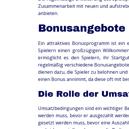
Zusammenarbeit mit neuen und aufstrebe
anbieten.
Bonusangebote 
Ein attraktives Bonusprogramm ist ein e
Spielern einen großzügigen Willkommen
ermöglicht es den Spielern, ihr Start
regelmäßig verschiedene Bonusangebote 
dienen dazu, die Spieler zu belohnen und 
einen Bonus annimmt, da diese oft mit 
Die Rolle der Ums
Umsatzbedingungen sind ein wichtiger Be
werden muss, bevor er ausgezahlt werde
gesetzt werden muss, bevor eine Auszahlu