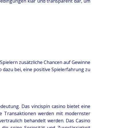
sbedingungen klar und transparent dar, um
 Spielern zusätzliche Chancen auf Gewinne
 dazu bei, eine positive Spielerfahrung zu
deutung. Das vincispin casino bietet eine
lle Transaktionen werden mit modernster
 vertraulich behandelt werden. Das Casino
die seine Seriosität und Zuverlässigkeit