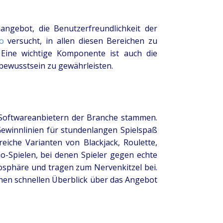
angebot, die Benutzerfreundlichkeit der
no
versucht, in allen diesen Bereichen zu
. Eine wichtige Komponente ist auch die
bewusstsein zu gewährleisten.
n Softwareanbietern der Branche stammen.
Gewinnlinien für stundenlangen Spielspaß
iche Varianten von Blackjack, Roulette,
o-Spielen, bei denen Spieler gegen echte
mosphäre und tragen zum Nervenkitzel bei.
einen schnellen Überblick über das Angebot