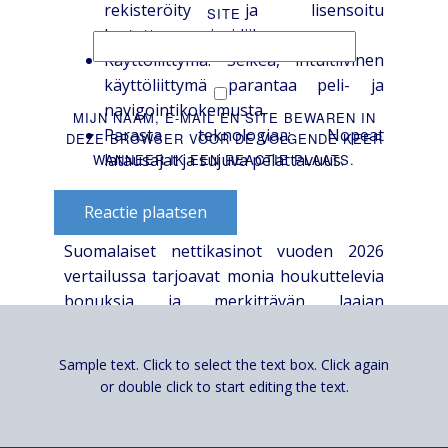
rekisteröity ja lisensoitu
SITE
luotettavassa juridiikassa.
Käyttöliittymä: Selkeä, intuitiivinen
käyttöliittymä parantaa peli- ja
navigointikokemusta.
MIJN NAAM, E-MAIL EN SITE BEWAREN IN
Parasta teknologiaa: Nopeat
DEZE BROWSER VOOR DE VOLGENDE KEER
latausajat ja sujuva pelattavuus.
WANNEER IK EEN REACTIE PLAATS.
Yhteenveto
Reactie plaatsen
Suomalaiset nettikasinot vuoden 2026
vertailussa tarjoavat monia houkuttelevia
bonuksia ja merkittävän laajan
pelivalikoiman, joka vastaa erilaisten
pelaajien tarpeita. On tärkeää kiinnittää
Sample text. Click to select the text box. Click again
huomiota käyttäjäkokemukseen ja
or double click to start editing the text.
turvallisuuteen, jotta pelaaminen on
mahdollisimman miellyttävää. Oikean