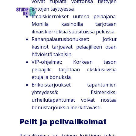
voivat tuplata voittonsa tiettyjen
ehtojen täyttyessä.
HOME
OVER
SCHOLEN
TARIEVEN
CO
Ilmaiskierrokset uutena pelaajana:
Monilla kasinoilla tarjotaan
ilmaiskierroksia suosituissa peleissä.
Rahanpalautusbonukset: Jotkut
kasinot tarjoavat pelaajilleen osan
häviöistä takaisin.
VIP-ohjelmat: Korkean tason
pelaajille tarjotaan eksklusiivisia
etuja ja bonuksia.
Erikoistarjoukset tapahtumien
yhteydessä: Esimerkiksi
urheilutapahtumat voivat nostaa
bonustarjouksia merkittävästi.
Pelit ja pelivalikoimat
Pelivalikoima on toinen kriittinen tekijä