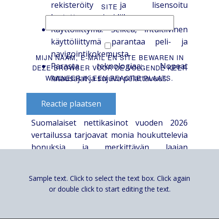
rekisteröity ja lisensoitu
SITE
luotettavassa juridiikassa.
Käyttöliittymä: Selkeä, intuitiivinen
käyttöliittymä parantaa peli- ja
navigointikokemusta.
MIJN NAAM, E-MAIL EN SITE BEWAREN IN
Parasta teknologiaa: Nopeat
DEZE BROWSER VOOR DE VOLGENDE KEER
latausajat ja sujuva pelattavuus.
WANNEER IK EEN REACTIE PLAATS.
Yhteenveto
Reactie plaatsen
Suomalaiset nettikasinot vuoden 2026
vertailussa tarjoavat monia houkuttelevia
bonuksia ja merkittävän laajan
pelivalikoiman, joka vastaa erilaisten
pelaajien tarpeita. On tärkeää kiinnittää
Sample text. Click to select the text box. Click again
huomiota käyttäjäkokemukseen ja
or double click to start editing the text.
turvallisuuteen, jotta pelaaminen on
mahdollisimman miellyttävää. Oikean