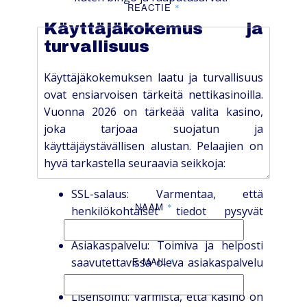
REACTIE
*
Käyttäjäkokemus ja
turvallisuus
Käyttäjäkokemuksen laatu ja turvallisuus
ovat ensiarvoisen tärkeitä nettikasinoilla.
Vuonna 2026 on tärkeää valita kasino,
joka tarjoaa suojatun ja
käyttäjäystävällisen alustan. Pelaajien on
hyvä tarkastella seuraavia seikkoja:
SSL-salaus: Varmentaa, että
NAAM
*
henkilökohtaiset tiedot pysyvät
turvassa.
Asiakaspalvelu: Toimiva ja helposti
saavutettavissa oleva asiakaspalvelu
E-MAIL
*
pelaajille.
Lisensointi: Varmista, että kasino on