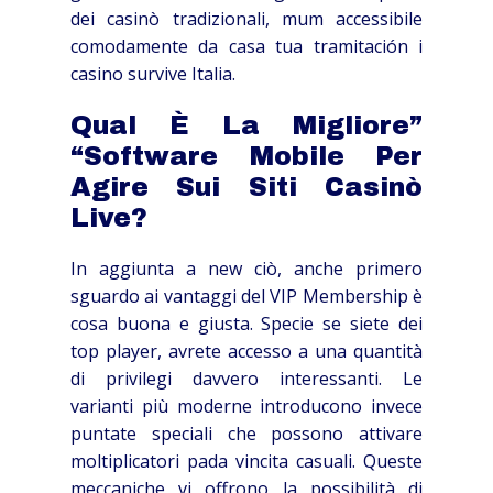
dei casinò tradizionali, mum accessibile
comodamente da casa tua tramitación i
casino survive Italia.
Qual È La Migliore”
“Software Mobile Per
Agire Sui Siti Casinò
Live?
In aggiunta a new ciò, anche primero
sguardo ai vantaggi del VIP Membership è
cosa buona e giusta. Specie se siete dei
top player, avrete accesso a una quantità
di privilegi davvero interessanti. Le
varianti più moderne introducono invece
puntate speciali che possono attivare
moltiplicatori pada vincita casuali. Queste
meccaniche vi offrono la possibilità di