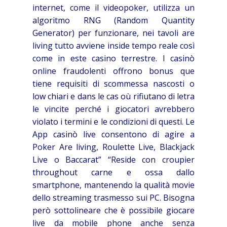
internet, come il videopoker, utilizza un
algoritmo RNG (Random Quantity
Generator) per funzionare, nei tavoli are
living tutto avviene inside tempo reale così
come in este casino terrestre. I casinò
online fraudolenti offrono bonus que
tiene requisiti di scommessa nascosti o
low chiari e dans le cas où rifiutano di letra
le vincite perché i giocatori avrebbero
violato i termini e le condizioni di questi. Le
App casinò live consentono di agire a
Poker Are living, Roulette Live, Blackjack
Live o Baccarat” “Reside con croupier
throughout carne e ossa dallo
smartphone, mantenendo la qualità movie
dello streaming trasmesso sui PC. Bisogna
però sottolineare che è possibile giocare
live da mobile phone anche senza