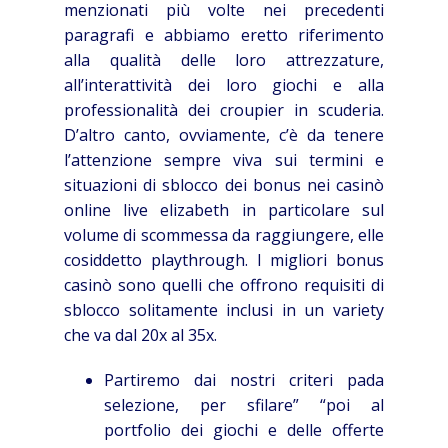
menzionati più volte nei precedenti
paragrafi e abbiamo eretto riferimento
alla qualità delle loro attrezzature,
all’interattività dei loro giochi e alla
professionalità dei croupier in scuderia.
D’altro canto, ovviamente, c’è da tenere
l’attenzione sempre viva sui termini e
situazioni di sblocco dei bonus nei casinò
online live elizabeth in particolare sul
volume di scommessa da raggiungere, elle
cosiddetto playthrough. I migliori bonus
casinò sono quelli che offrono requisiti di
sblocco solitamente inclusi in un variety
che va dal 20x al 35x.
Partiremo dai nostri criteri pada
selezione, per sfilare” “poi al
portfolio dei giochi e delle offerte