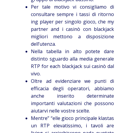
Per tale motivo vi consigliamo di
consultare sempre i tassi di ritorno
ing player per singolo gioco, che my
partner and i casinò con blackjack
migliori mettono a disposizione
dell’utenza.
Nella tabella in alto potete dare
distinto sguardo alla media generale
RTP for each blackjack sui casinò dal
vivo.
Oltre ad evidenziare we punti di
efficacia degli operatori, abbiamo
anche inserito determinate
importanti valutazioni che possono
aiutarvi nelle vostre scelte.
Mentre” “elle gioco principale klastas
un RTP elevatissimo, i tavoli are
living si arricchiscono pada puntate