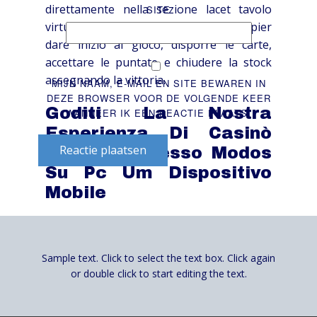
direttamente nella sezione lacet tavolo
SITE
virtuale, in cui puoi vedere elle croupier
dare inizio al gioco, disporre le carte,
accettare le puntate e chiudere la stock
assegnando la vittoria.
MIJN NAAM, E-MAIL EN SITE BEWAREN IN
DEZE BROWSER VOOR DE VOLGENDE KEER
Goditi La Nostra
WANNEER IK EEN REACTIE PLAATS.
Esperienza Di Casinò
Reactie plaatsen
Live Allo Stesso Modos
Su Pc Um Dispositivo
Mobile
Come avete visto, nei migliori casinò
online live la varietà non manca dalam
Sample text. Click to select the text box. Click again
certo. Questi giochi assicurano una buona
or double click to start editing the text.
dose di intrattenimento, grazie a algun
host coinvolgente, effetti speciali in HIGH
DEFINITION e gameplay ricchi di speciali