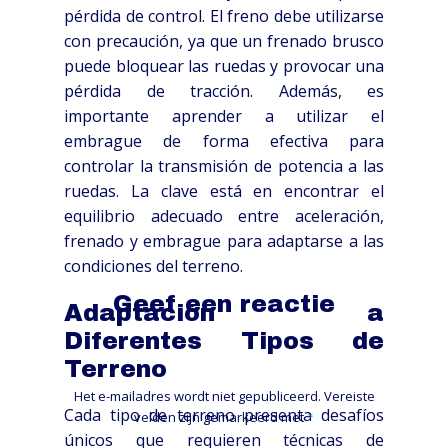
pérdida de control. El freno debe utilizarse
con precaución, ya que un frenado brusco
puede bloquear las ruedas y provocar una
pérdida de tracción. Además, es
importante aprender a utilizar el
embrague de forma efectiva para
controlar la transmisión de potencia a las
ruedas. La clave está en encontrar el
equilibrio adecuado entre aceleración,
frenado y embrague para adaptarse a las
condiciones del terreno.
Geef een reactie
Adaptación a
Diferentes Tipos de
Terreno
Het e-mailadres wordt niet gepubliceerd.
Vereiste
Cada tipo de terreno presenta desafíos
velden zijn gemarkeerd met
*
únicos que requieren técnicas de