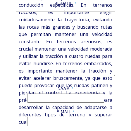
REACTIE
*
conducción específicas. En terrenos
rocosos, es importante elegir
cuidadosamente la trayectoria, evitando
las rocas más grandes y buscando rutas
que permitan mantener una velocidad
constante. En terrenos arenosos, es
crucial mantener una velocidad moderada
y utilizar la tracción a cuatro ruedas para
evitar hundirse. En terrenos embarrados,
es importante mantener la tracción y
evitar acelerar bruscamente, ya que esto
puede provocar que las ruedas patinen y
NAAM
*
pierdan el control. La experiencia y la
práctica son fundamentales para
desarrollar la capacidad de adaptarse a
E-MAIL
*
diferentes tipos de terreno y superar
cualquier obstáculo que se presente.