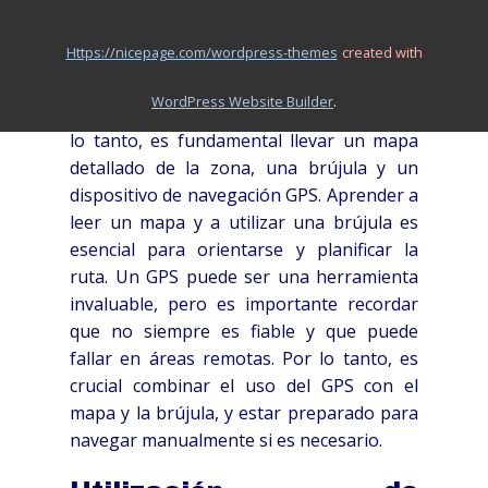
precisa es tan importante como la
habilidad de conducción. Perderse en un
https://nicepage.com/wordpress-themes
created with
terreno desconocido puede ser peligroso,
especialmente si no se cuenta con los
.
WordPress Website Builder
recursos necesarios para sobrevivir. Por
lo tanto, es fundamental llevar un mapa
detallado de la zona, una brújula y un
dispositivo de navegación GPS. Aprender a
leer un mapa y a utilizar una brújula es
esencial para orientarse y planificar la
ruta. Un GPS puede ser una herramienta
invaluable, pero es importante recordar
que no siempre es fiable y que puede
fallar en áreas remotas. Por lo tanto, es
crucial combinar el uso del GPS con el
mapa y la brújula, y estar preparado para
navegar manualmente si es necesario.