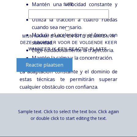
Mantén una velocidad constante y
SITE
moderada.
Utiliza la tracción a cuatro ruedas
cuando sea necesario.
Modula el acelerador y el freno con
MIJN NAAM, E-MAIL EN SITE BEWAREN IN
suavidad.
DEZE BROWSER VOOR DE VOLGENDE KEER
WANNEER IK EEN REACTIE PLAATS.
Elige cuidadosamente la trayectoria.
Mantén la calma y la concentración.
Reactie plaatsen
La adaptación constante y el dominio de
estas técnicas te permitirán superar
cualquier obstáculo con confianza.
La Importancia de la
Navegación y la
Sample text. Click to select the text box. Click again
Cartografía
or double click to start editing the text.
En entornos off-road, la navegación