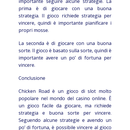
importante seguire alcune strategie. La
prima è di giocare con una buona
strategia. Il gioco richiede strategia per
vincere, quindi è importante pianificare i
propri mosse.
La seconda è di giocare con una buona
sorte. Il gioco è basato sulla sorte, quindi è
importante avere un po’ di fortuna per
vincere.
Conclusione
Chicken Road è un gioco di slot molto
popolare nel mondo del casino online. È
un gioco facile da giocare, ma richiede
strategia e buona sorte per vincere.
Seguendo alcune strategie e avendo un
po’ di fortuna, è possibile vincere al gioco