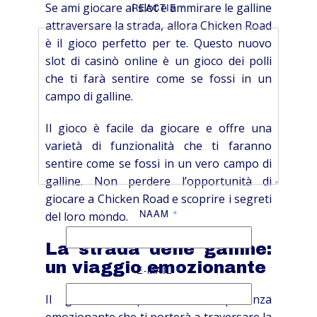
Se ami giocare ai slot e ammirare le galline
REACTIE
*
attraversare la strada, allora Chicken Road
è il gioco perfetto per te. Questo nuovo
slot di casinò online è un gioco dei polli
che ti farà sentire come se fossi in un
campo di galline.
Il gioco è facile da giocare e offre una
varietà di funzionalità che ti faranno
sentire come se fossi in un vero campo di
galline. Non perdere l’opportunità di
giocare a Chicken Road e scoprire i segreti
NAAM
*
del loro mondo.
La strada delle galline:
un viaggio emozionante
E-MAIL
*
Il gioco del pollo è un’esperienza