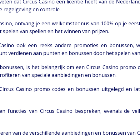
weten dat Circus Casino een licentie heeft van de Nederland
e regelgeving en controle.
 Casino, ontvang je een welkomstbonus van 100% op je eerst
spelen van spellen en het winnen van prijzen.
 Casino ook een reeks andere promoties en bonussen, 
unt verdienen aan punten en bonussen door het spelen van 
bonussen, is het belangrijk om een Circus Casino promo 
profiteren van speciale aanbiedingen en bonussen.
de Circus Casino promo codes en bonussen uitgelegd en la
en functies van Circus Casino bespreken, evenals de vei
iteren van de verschillende aanbiedingen en bonussen van 