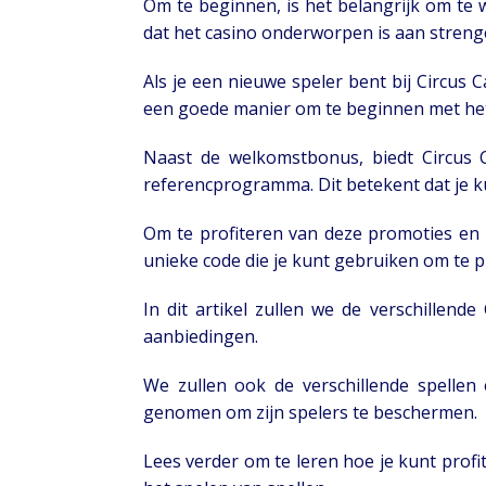
Om te beginnen, is het belangrijk om te 
dat het casino onderworpen is aan streng
Als je een nieuwe speler bent bij Circus
een goede manier om te beginnen met het 
Naast de welkomstbonus, biedt Circus
referencprogramma. Dit betekent dat je k
Om te profiteren van deze promoties en 
unieke code die je kunt gebruiken om te 
In dit artikel zullen we de verschillen
aanbiedingen.
We zullen ook de verschillende spellen 
genomen om zijn spelers te beschermen.
Lees verder om te leren hoe je kunt prof