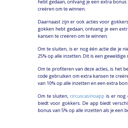
hebt gedaan, ontvang je een extra bonus v
creëren om te winnen.
Daarnaast zijn er ook acties voor gokker
gokken hebt gedaan, ontvang je een extra
kansen te creëren om te winnen.
Om te sluiten, is er nog één actie die je
25% op alle inzetten. Dit is een geweldig
Om te profiteren van deze acties, is het 
code gebruiken om extra kansen te creëre
van 10% op alle inzetten en een extra bon
Om te sluiten,
circuscasinoapp
is er nog 
biedt voor gokkers. De app biedt versch
bonus van 5% op alle inzetten als je een