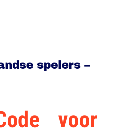
VER
SCHOLEN
TARIEVEN
CONTACT
andse spelers –
Code voor