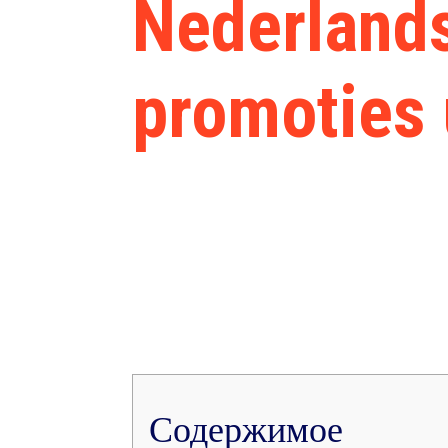
Nederland
promoties 
Содержимое