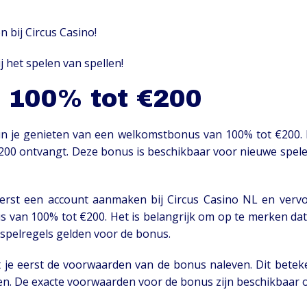
 bij Circus Casino!
j het spelen van spellen!
 100% tot €200
kun je genieten van een welkomstbonus van 100% tot €200. 
00 ontvangt. Deze bonus is beschikbaar voor nieuwe speler
rst een account aanmaken bij Circus Casino NL en verv
 van 100% tot €200. Het is belangrijk om op te merken dat
 spelregels gelden voor de bonus.
e eerst de voorwaarden van de bonus naleven. Dit beteke
en. De exacte voorwaarden voor de bonus zijn beschikbaar o