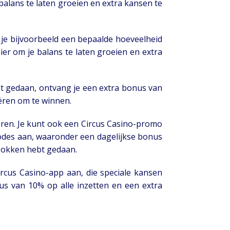
balans te laten groeien en extra kansen te
 je bijvoorbeeld een bepaalde hoeveelheid
er om je balans te laten groeien en extra
ebt gedaan, ontvang je een extra bonus van
eëren om te winnen.
leren. Je kunt ook een Circus Casino-promo
codes aan, waaronder een dagelijkse bonus
 gokken hebt gedaan.
rcus Casino-app aan, die speciale kansen
us van 10% op alle inzetten en een extra