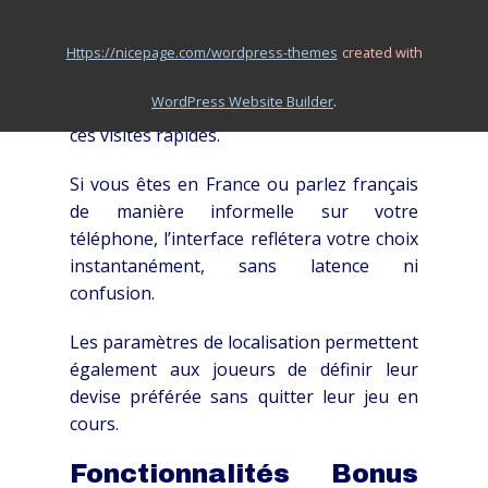
hongrois — et plus encore.
Cette inclusivité garantit que les joueurs
https://nicepage.com/wordpress-themes
created with
de différentes régions peuvent naviguer
.
WordPress Website Builder
dans le menu mobile sans effort lors de
ces visites rapides.
Si vous êtes en France ou parlez français
de manière informelle sur votre
téléphone, l’interface reflétera votre choix
instantanément, sans latence ni
confusion.
Les paramètres de localisation permettent
également aux joueurs de définir leur
devise préférée sans quitter leur jeu en
cours.
Fonctionnalités Bonus