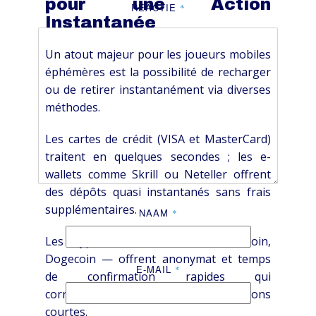
pour une Action
REACTIE
*
Instantanée
Un atout majeur pour les joueurs mobiles
éphémères est la possibilité de recharger
ou de retirer instantanément via diverses
méthodes.
Les cartes de crédit (VISA et MasterCard)
traitent en quelques secondes ; les e-
wallets comme Skrill ou Neteller offrent
des dépôts quasi instantanés sans frais
supplémentaires.
NAAM
*
Les cryptomonnaies — Bitcoin, Litecoin,
Dogecoin — offrent anonymat et temps
E-MAIL
*
de confirmation rapides qui
correspondent au rythme des sessions
courtes.