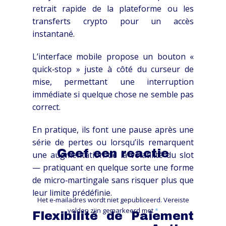
retrait rapide de la plateforme ou les
transferts crypto pour un accès
instantané.
L’interface mobile propose un bouton «
quick‑stop » juste à côté du curseur de
mise, permettant une interruption
immédiate si quelque chose ne semble pas
correct.
En pratique, ils font une pause après une
série de pertes ou lorsqu’ils remarquent
Geef een reactie
une augmentation de la volatilité du slot
— pratiquant en quelque sorte une forme
de micro‑martingale sans risquer plus que
leur limite prédéfinie.
Het e-mailadres wordt niet gepubliceerd.
Vereiste
velden zijn gemarkeerd met
*
Flexibilité de Paiement