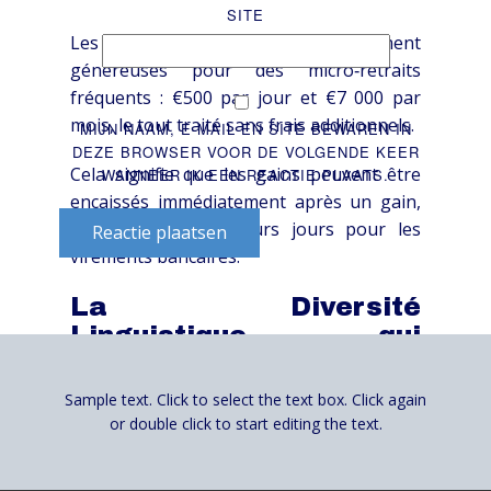
SITE
Les limites de retrait sont suffisamment
généreuses pour des micro‑retraits
fréquents : €500 par jour et €7 000 par
mois, le tout traité sans frais additionnels.
MIJN NAAM, E-MAIL EN SITE BEWAREN IN
DEZE BROWSER VOOR DE VOLGENDE KEER
Cela signifie que les gains peuvent être
WANNEER IK EEN REACTIE PLAATS.
encaissés immédiatement après un gain,
sans attendre plusieurs jours pour les
Reactie plaatsen
virements bancaires.
La Diversité
Linguistique qui
Accueille Tout le Monde
Sample text. Click to select the text box. Click again
DivaSpin supporte vingt langues —
or double click to start editing the text.
anglais, allemand, français, italien,
espagnol, portugais, slovène, norvégien,