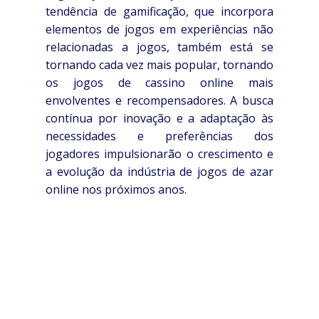
tendência de gamificação, que incorpora
elementos de jogos em experiências não
relacionadas a jogos, também está se
tornando cada vez mais popular, tornando
os jogos de cassino online mais
envolventes e recompensadores. A busca
contínua por inovação e a adaptação às
necessidades e preferências dos
jogadores impulsionarão o crescimento e
a evolução da indústria de jogos de azar
online nos próximos anos.