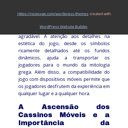
online, e
gates of olympus
não é
exceção. Os gráficos de alta qualidade, os
https://nicepage.com/wordpress-themes
created with
efeitos sonoros imersivos e a interface
intuitiva contribuem para criar uma
.
WordPress Website Builder
experiência de jogo envolvente e
agradável. A atenção aos detalhes na
estética do jogo, desde os símbolos
ricamente detalhados até os fundos
dinâmicos, ajuda a transportar os
jogadores para o mundo da mitologia
grega. Além disso, a compatibilidade do
jogo com dispositivos móveis permite que
os jogadores desfrutem da experiência em
qualquer lugar e a qualquer hora.
A Ascensão dos
Cassinos Móveis e a
Importância da