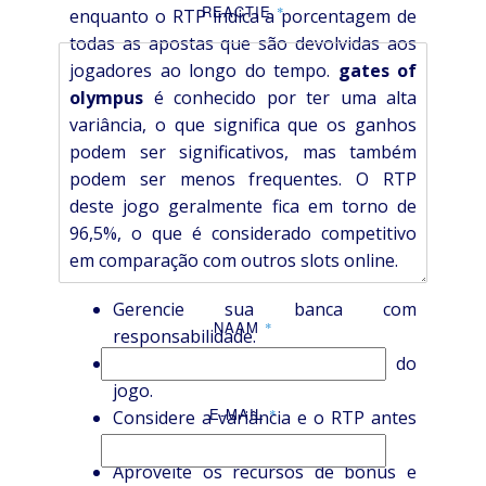
REACTIE
*
enquanto o RTP indica a porcentagem de
todas as apostas que são devolvidas aos
jogadores ao longo do tempo.
gates of
olympus
é conhecido por ter uma alta
variância, o que significa que os ganhos
podem ser significativos, mas também
podem ser menos frequentes. O RTP
deste jogo geralmente fica em torno de
96,5%, o que é considerado competitivo
em comparação com outros slots online.
Gerencie sua banca com
NAAM
*
responsabilidade.
Entenda a mecânica de apostas do
jogo.
E-MAIL
*
Considere a variância e o RTP antes
de jogar.
Aproveite os recursos de bônus e