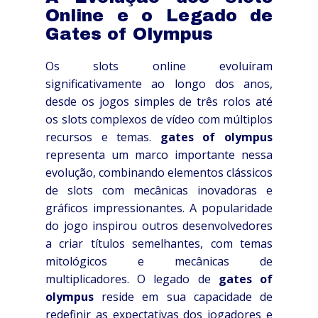
Online e o Legado de
Gates of Olympus
Os slots online evoluíram
significativamente ao longo dos anos,
desde os jogos simples de três rolos até
os slots complexos de vídeo com múltiplos
recursos e temas.
gates of olympus
representa um marco importante nessa
evolução, combinando elementos clássicos
de slots com mecânicas inovadoras e
gráficos impressionantes. A popularidade
do jogo inspirou outros desenvolvedores
a criar títulos semelhantes, com temas
mitológicos e mecânicas de
multiplicadores. O legado de
gates of
olympus
reside em sua capacidade de
redefinir as expectativas dos jogadores e