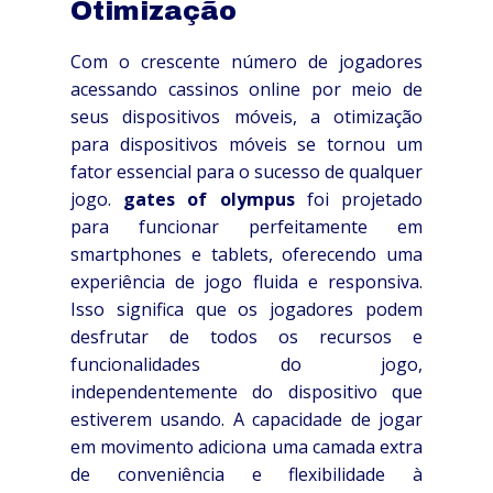
Otimização
Com o crescente número de jogadores
acessando cassinos online por meio de
seus dispositivos móveis, a otimização
para dispositivos móveis se tornou um
fator essencial para o sucesso de qualquer
jogo.
gates of olympus
foi projetado
para funcionar perfeitamente em
smartphones e tablets, oferecendo uma
experiência de jogo fluida e responsiva.
Isso significa que os jogadores podem
desfrutar de todos os recursos e
funcionalidades do jogo,
independentemente do dispositivo que
estiverem usando. A capacidade de jogar
em movimento adiciona uma camada extra
de conveniência e flexibilidade à