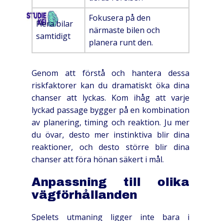
Fokusera på den
HOME
OVER
SCHOLEN
TARIEVEN
CO
Flera bilar
närmaste bilen och
samtidigt
planera runt den.
Genom att förstå och hantera dessa
riskfaktorer kan du dramatiskt öka dina
chanser att lyckas. Kom ihåg att varje
lyckad passage bygger på en kombination
av planering, timing och reaktion. Ju mer
du övar, desto mer instinktiva blir dina
reaktioner, och desto större blir dina
chanser att föra hönan säkert i mål.
Anpassning till olika
vägförhållanden
Spelets utmaning ligger inte bara i