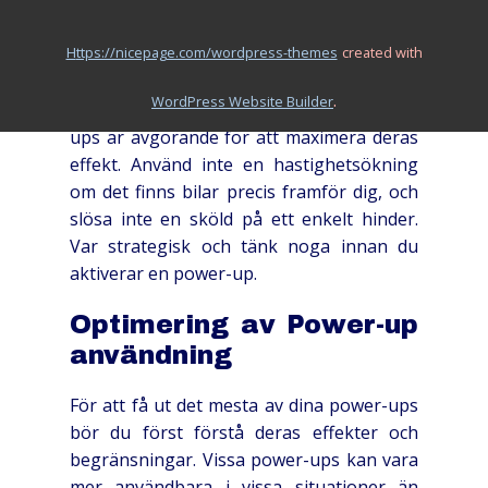
vägen. Dessa power-ups kan variera, men
vanliga exempel inkluderar
https://nicepage.com/wordpress-themes
created with
hastighetsökningar, sköldar eller
förmågan att sakta ner tiden. Att veta hur
.
WordPress Website Builder
och när man ska använda dessa power-
ups är avgörande för att maximera deras
effekt. Använd inte en hastighetsökning
om det finns bilar precis framför dig, och
slösa inte en sköld på ett enkelt hinder.
Var strategisk och tänk noga innan du
aktiverar en power-up.
Optimering av Power-up
användning
För att få ut det mesta av dina power-ups
bör du först förstå deras effekter och
begränsningar. Vissa power-ups kan vara
mer användbara i vissa situationer än