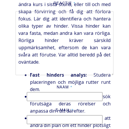
REACTIE
*
ändra kurs i sista stund, eller till och med
skapa förvirring och få dig att förlora
fokus. Lär dig att identifiera och hantera
olika typer av hinder. Vissa hinder kan
vara fasta, medan andra kan vara rörliga.
Rörliga hinder kräver särskild
uppmärksamhet, eftersom de kan vara
svåra att förutse. Var alltid beredd på det
oväntade.
Fast hinders analys:
Studera
placeringen och möjliga rutter runt
NAAM
*
dem.
Rörliga hinders förväntan:
Försök
förutsäga deras rörelser och
E-MAIL
*
anpassa din rutt därefter.
Flexibel taktik:
Var beredd att
ändra din plan om ett hinder plötsligt