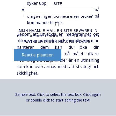
dyker upp.
SITE
Observation:
Var uppmärksam på
omgivningen och leta efter tecken på
kommande hinder.
MIJN NAAM, E-MAIL EN SITE BEWAREN IN
Genom att utveckla en medvetenhet om
DEZE BROWSER VOOR DE VOLGENDE KEER
olika typer av hinder och lära dig hur man
WANNEER IK EEN REACTIE PLAATS.
hanterar dem kan du öka din
överlevnadschans och nå målet oftare.
Reactie plaatsen
Kom ihåg att varje hinder är en utmaning
som kan övervinnas med rätt strategi och
skicklighet.
Power-ups och deras
strategiska användning
Sample text. Click to select the text box. Click again
or double click to start editing the text.
Många versioner av spelet erbjuder
power-ups som kan hjälpa dig att klara