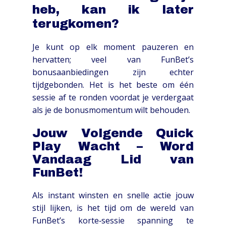
heb, kan ik later
terugkomen?
Je kunt op elk moment pauzeren en
hervatten; veel van FunBet’s
bonusaanbiedingen zijn echter
tijdgebonden. Het is het beste om één
sessie af te ronden voordat je verdergaat
als je de bonusmomentum wilt behouden.
Jouw Volgende Quick
Play Wacht – Word
Vandaag Lid van
FunBet!
Als instant winsten en snelle actie jouw
stijl lijken, is het tijd om de wereld van
FunBet’s korte‑sessie spanning te