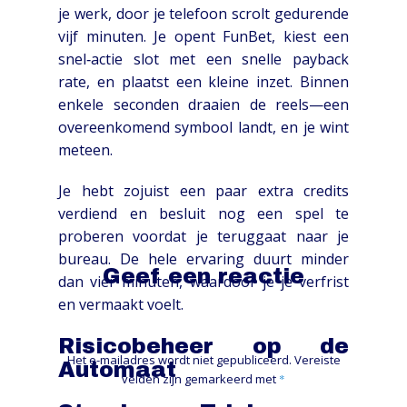
je werk, door je telefoon scrolt gedurende
vijf minuten. Je opent FunBet, kiest een
snel‑actie slot met een snelle payback
rate, en plaatst een kleine inzet. Binnen
enkele seconden draaien de reels—een
overeenkomend symbool landt, en je wint
meteen.
Je hebt zojuist een paar extra credits
verdiend en besluit nog een spel te
proberen voordat je teruggaat naar je
bureau. De hele ervaring duurt minder
Geef een reactie
dan vier minuten, waardoor je je verfrist
en vermaakt voelt.
Risicobeheer op de
Het e-mailadres wordt niet gepubliceerd.
Vereiste
Automaat
velden zijn gemarkeerd met
*