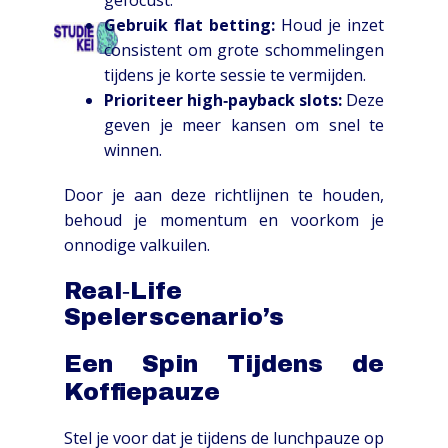
gefocust.
Gebruik flat betting:
Houd je inzet
HOME
OVER
SCHOLEN
TARIEVEN
CO
consistent om grote schommelingen
tijdens je korte sessie te vermijden.
Prioriteer high‑payback slots:
Deze
geven je meer kansen om snel te
winnen.
Door je aan deze richtlijnen te houden,
behoud je momentum en voorkom je
onnodige valkuilen.
Real‑Life
Spelerscenario’s
Een Spin Tijdens de
Koffiepauze
Stel je voor dat je tijdens de lunchpauze op