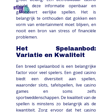
maakt deze informatie openbaar en
HOME
OVER
SCHOLEN
TARIEVEN
CO
garandeert eerlijke spellen. Het is
belangrijk te onthouden dat gokken een
vorm van entertainment moet blijven, en
nooit een bron van stress of financiële
problemen.
Het Spelaanbod:
Variatie en Kwaliteit
Een breed spelaanbod is een belangrijke
factor voor veel spelers. Een goed casino
biedt een diversiteit aan spellen,
waaronder slots, tafelspellen, live casino
games en soms zelfs
sportweddenschappen. De kwaliteit van de
spellen is minstens zo belangrijk als de
kwantiteit. Zorg ervoor dat het casino