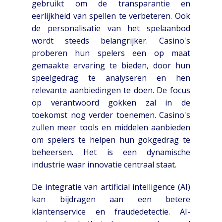
gebruikt om de transparantie en
eerlijkheid van spellen te verbeteren. Ook
de personalisatie van het spelaanbod
wordt steeds belangrijker. Casino's
proberen hun spelers een op maat
gemaakte ervaring te bieden, door hun
speelgedrag te analyseren en hen
relevante aanbiedingen te doen. De focus
op verantwoord gokken zal in de
toekomst nog verder toenemen. Casino's
zullen meer tools en middelen aanbieden
om spelers te helpen hun gokgedrag te
beheersen. Het is een dynamische
industrie waar innovatie centraal staat.
De integratie van artificial intelligence (AI)
kan bijdragen aan een betere
klantenservice en fraudedetectie. AI-