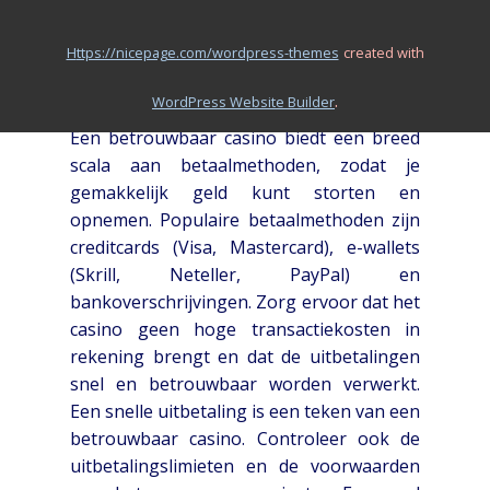
zijn.
https://nicepage.com/wordpress-themes
created with
Betaalmethoden en
Uitbetalingen
.
WordPress Website Builder
Een betrouwbaar casino biedt een breed
scala aan betaalmethoden, zodat je
gemakkelijk geld kunt storten en
opnemen. Populaire betaalmethoden zijn
creditcards (Visa, Mastercard), e-wallets
(Skrill, Neteller, PayPal) en
bankoverschrijvingen. Zorg ervoor dat het
casino geen hoge transactiekosten in
rekening brengt en dat de uitbetalingen
snel en betrouwbaar worden verwerkt.
Een snelle uitbetaling is een teken van een
betrouwbaar casino. Controleer ook de
uitbetalingslimieten en de voorwaarden