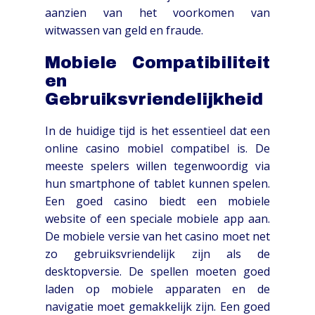
aanzien van het voorkomen van
witwassen van geld en fraude.
Mobiele Compatibiliteit
en
Gebruiksvriendelijkheid
In de huidige tijd is het essentieel dat een
online casino mobiel compatibel is. De
meeste spelers willen tegenwoordig via
hun smartphone of tablet kunnen spelen.
Een goed casino biedt een mobiele
website of een speciale mobiele app aan.
De mobiele versie van het casino moet net
zo gebruiksvriendelijk zijn als de
desktopversie. De spellen moeten goed
laden op mobiele apparaten en de
navigatie moet gemakkelijk zijn. Een goed