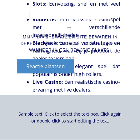
Slots:
Eenvoudig, snel en met veel
SITE
verschillende thema’s.
Roulette:
Een klassiek casinospel
met verschillende
inzetmogelijkheden.
MIJN NAAM, E-MAIL EN SITE BEWAREN IN
Blackjack:
Een spel van strategie en
DEZE BROWSER VOOR DE VOLGENDE KEER
WANNEER IK EEN REACTIE PLAATS.
vaardigheid, waarbij je probeert de
dealer te verslaan.
Reactie plaatsen
Baccarat:
Een elegant spel dat
populair is onder high rollers.
Live Casino:
Een realistische casino-
ervaring met live dealers.
Het is cruciaal om alleen spellen te spelen
van providers die gecertificeerd zijn door
Sample text. Click to select the text box. Click again
onafhankelijke testlaboratoria. Dit
or double click to start editing the text.
garandeert dat de spellen eerlijk zijn en
dat de uitbetalingspercentages correct