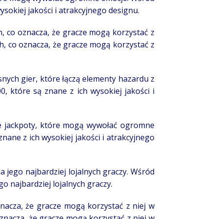
wysokiej jakości i atrakcyjnego designu.
h, co oznacza, że gracze mogą korzystać z
ch, co oznacza, że gracze mogą korzystać z
ych gier, które łączą elementy hazardu z
0, które są znane z ich wysokiej jakości i
ne jackpoty, które mogą wywołać ogromne
znane z ich wysokiej jakości i atrakcyjnego
 jego najbardziej lojalnych graczy. Wśród
ego najbardziej lojalnych graczy.
nacza, że gracze mogą korzystać z niej w
oznacza, że gracze mogą korzystać z niej w