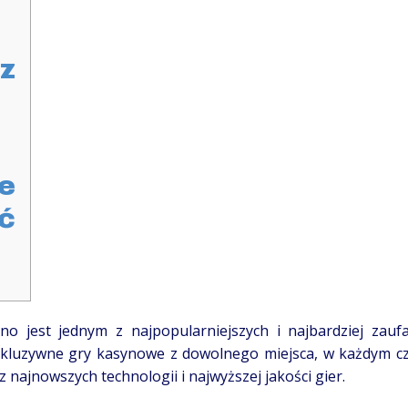
z
e
ć
no jest jednym z najpopularniejszych i najbardziej zaufa
skluzywne gry kasynowe z dowolnego miejsca, w każdym cz
z najnowszych technologii i najwyższej jakości gier.