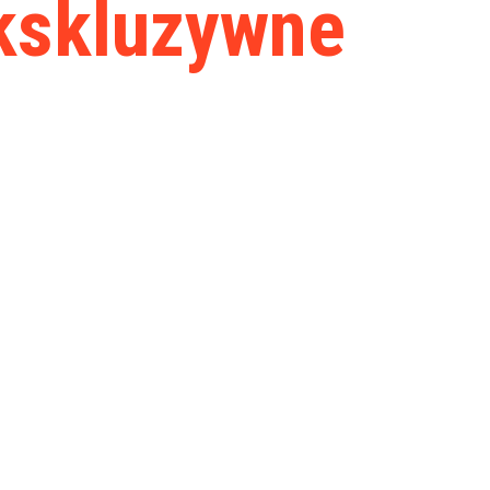
kskluzywne