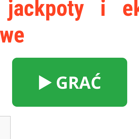
 jackpoty i e
owe
▶️ GRAĆ