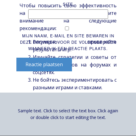
SITE
Чтобы повысить свою эффективность
на платформе Pin Up, обратите
внимание на следующие
рекомендации:
MIJN NAAM, E-MAIL EN SITE BEWAREN IN
Регулярно проверяйте
DEZE BROWSER VOOR DE VOLGENDE KEER
WANNEER IK EEN REACTIE PLAATS.
результаты игр.
Изучайте стратегии и советы от
Reactie plaatsen
опытных игроков на форумах и
соцсетях.
Не бойтесь экспериментировать с
разными играми и ставками.
Используйте бонусы и акции от
Pin Up для увеличения бюджета.
Sample text. Click to select the text box. Click again
Следуя этим рекомендациям, вы
or double click to start editing the text.
сможете более эффективно
использовать свои игровые