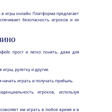
ь в игры онлайн. Платформа предлагает
спечивает безопасность игроков и их
зино
рфейс прост и легко понять, даже для
 игры, рулетку и другие.
м начать играть и получать прибыль.
иденциальность игроков, используя
позволяет им играть в любое время и в