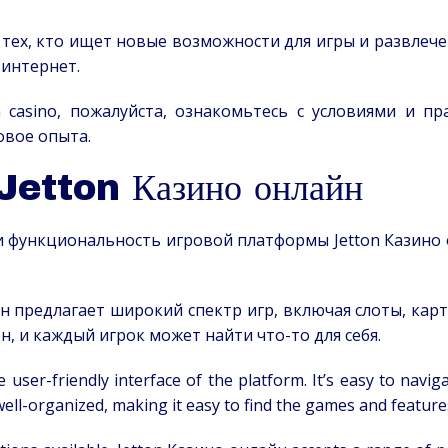
 тех, кто ищет новые возможности для игры и развлечен
 интернет.
 casino, пожалуйста, ознакомьтесь с условиями и п
овое опыта.
 Jetton Казино онлайн
и функциональность игровой платформы Jetton Казино 
айн предлагает широкий спектр игр, включая слоты, кар
, и каждый игрок может найти что-то для себя.
ser-friendly interface of the platform. It’s easy to naviga
ell-organized, making it easy to find the games and features