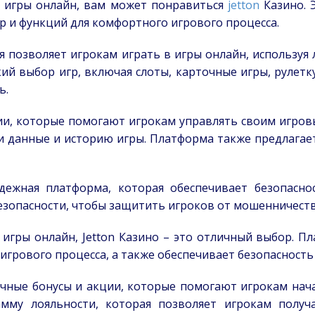
в игры онлайн, вам может понравиться
jetton
Казино. 
р и функций для комфортного игрового процесса.
ая позволяет игрокам играть в игры онлайн, используя
й выбор игр, включая слоты, карточные игры, рулетку 
ь.
ции, которые помогают игрокам управлять своим игров
ои данные и историю игры. Платформа также предлагае
адежная платформа, которая обеспечивает безопасн
зопасности, чтобы защитить игроков от мошенничества
 игры онлайн, Jetton Казино – это отличный выбор. 
игрового процесса, а также обеспечивает безопасность 
личные бонусы и акции, которые помогают игрокам нача
мму лояльности, которая позволяет игрокам полу