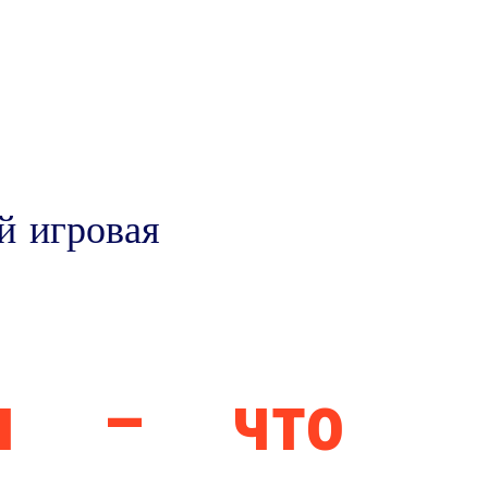
VER
SCHOLEN
TARIEVEN
CONTACT
й игровая
йн – что