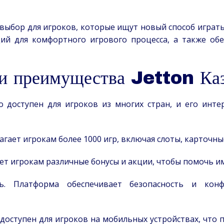
й выбор для игроков, которые ищут новый способ играт
й для комфортного игрового процесса, а также обе
и преимущества Jetton Ка
но доступен для игроков из многих стран, и его инте
ает игрокам более 1000 игр, включая слоты, карточные
ает игрокам различные бонусы и акции, чтобы помочь и
ь. Платформа обеспечивает безопасность и конф
 доступен для игроков на мобильных устройствах, что 