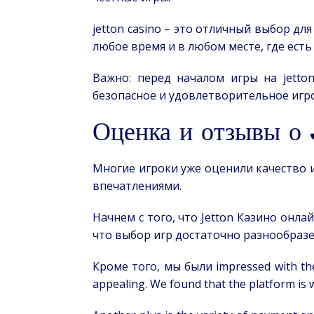
jetton casino – это отличный выбор для
любое время и в любом месте, где есть
Важно: перед началом игры на jetton
безопасное и удовлетворительное игр
Оценка и отзывы о
Многие игроки уже оценили качество 
впечатлениями.
Начнем с того, что Jetton Казино онл
что выбор игр достаточно разнообразен
Кроме того, мы были impressed with the u
appealing. We found that the platform is w