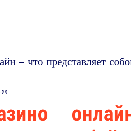
HOME
O
йн – что представляет собо
(0)
Казино онла