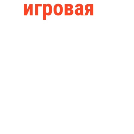
 игровая