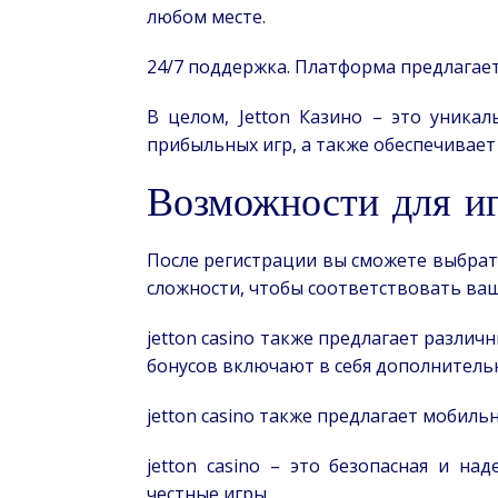
любом месте.
24/7 поддержка. Платформа предлагает
В целом, Jetton Казино – это уника
прибыльных игр, а также обеспечивает
Возможности для иг
После регистрации вы сможете выбрать
сложности, чтобы соответствовать ва
jetton casino также предлагает различ
бонусов включают в себя дополнительн
jetton casino также предлагает мобиль
jetton casino – это безопасная и н
честные игры.