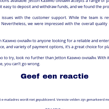
tions available. Jetton Казино онлайн accepts a range of p
it easy to deposit and withdraw funds, and we found the proc
ssues with the customer support. While the team is re
. Nevertheless, we were impressed with the overall quality 
n Казино онлайн to anyone looking for a reliable and entert
, and variety of payment options, it’s a great choice for play
ino to try, look no further than Jetton Казино онлайн. With
e, you can’t go wrong.
Geef een reactie
t e-mailadres wordt niet gepubliceerd.
Vereiste velden zijn gemarkeerd m