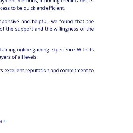
ayment methods, including credit cards, e-
ess to be quick and efficient.
sponsive and helpful, we found that the
of the support and the willingness of the
aining online gaming experience. With its
ers of all levels.
 its excellent reputation and commitment to
et
*