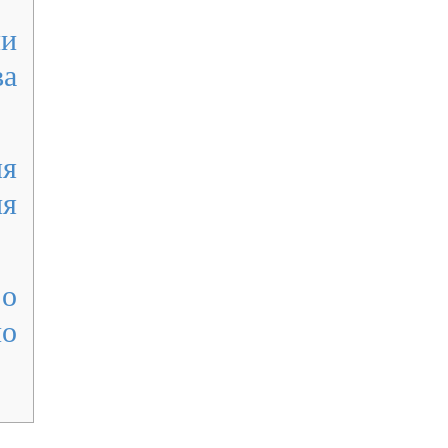
и
а
я
ия
 о
о