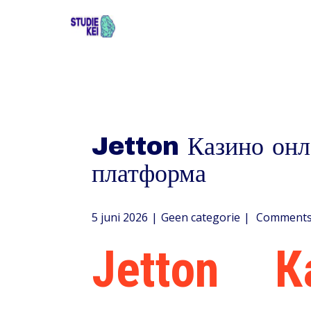
Jetton Казино онла
платформа
5 juni 2026
Geen categorie
Comments 
Jetton 