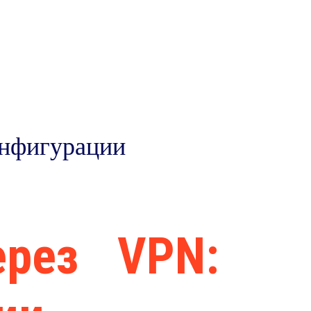
VER
SCHOLEN
TARIEVEN
CONTACT
онфигурации
ерез VPN: