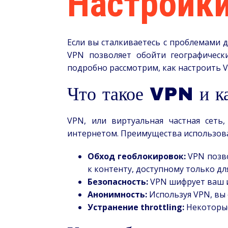
Настройки
Если вы сталкиваетесь с проблемами д
VPN позволяет обойти географическ
подробно рассмотрим, как настроить VP
Что такое VPN и к
VPN, или виртуальная частная сеть
интернетом. Преимущества использов
Обход геоблокировок:
VPN позво
к контенту, доступному только д
Безопасность:
VPN шифрует ваш и
Анонимность:
Используя VPN, вы 
Устранение throttling:
Некоторые