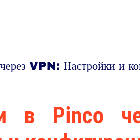
HOME
O
 через VPN: Настройки и к
и в Pinco ч