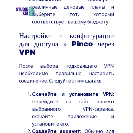
различные ценовые планы и
HOME
OVER
SCHOLEN
TARIEVEN
CO
выберите тот, который
соответствует вашему бюджету.
Настройки и конфигурации
для доступа к Pinco через
VPN
После выбора подходящего VPN
необходимо правильно настроить
соединение. Следуйте этим шагам:
Скачайте и установите VPN:
Перейдите на сайт вашего
выбранного VPN-сервиса,
скачайте приложение и
установите его.
Создайте аккаунт:
Обычно для