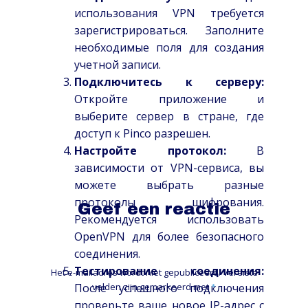
использования VPN требуется
зарегистрироваться. Заполните
необходимые поля для создания
учетной записи.
Подключитесь к серверу:
Откройте приложение и
выберите сервер в стране, где
доступ к Pinco разрешен.
Настройте протокол:
В
зависимости от VPN-сервиса, вы
можете выбрать разные
протоколы шифрования.
Geef een reactie
Рекомендуется использовать
OpenVPN для более безопасного
соединения.
Тестирование соединения:
Het e-mailadres wordt niet gepubliceerd.
Vereiste
После успешного подключения
velden zijn gemarkeerd met
*
проверьте ваше новое IP-адрес с