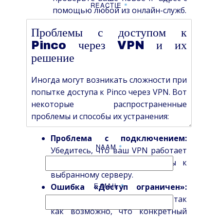
REACTIE
*
помощью любой из онлайн-служб.
Проблемы с доступом к
Pinco через VPN и их
решение
Иногда могут возникать сложности при
попытке доступа к Pinco через VPN. Вот
некоторые распространенные
проблемы и способы их устранения:
Проблема с подключением:
NAAM
*
Убедитесь, что ваш VPN работает
корректно и вы подключены к
выбранному серверу.
E-MAIL
Ошибка «Доступ ограничен»:
*
Попробуйте сменить сервер, так
как возможно, что конкретный