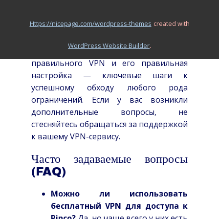
регионе с жесткими лимитациями.
Следуя вышеприведенным шагам по
https://nicepage.com/wordpress-themes
created with
настройке и конфигурации, вы сможете
получить безопасный и стабильный
.
WordPress Website Builder
доступ к желаемому контенту. Выбор
правильного VPN и его правильная
настройка — ключевые шаги к
успешному обходу любого рода
ограничений. Если у вас возникли
дополнительные вопросы, не
стесняйтесь обращаться за поддержкой
к вашему VPN-сервису.
Часто задаваемые вопросы
(FAQ)
Можно ли использовать
бесплатный VPN для доступа к
Pinco?
Да, но чаще всего у них есть