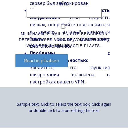
сервер был заблокирован.
SITE
Медленная скорость
соединения:
Если скорость
низкая, попробуйте подключиться
к серверу, который находится
MIJN NAAM, E-MAIL EN SITE BEWAREN IN
ближе к вашему физическому
DEZE BROWSER VOOR DE VOLGENDE KEER
местоположению.
WANNEER IK EEN REACTIE PLAATS.
Проблемы с
конфиденциальностью:
Reactie plaatsen
Убедитесь, что функция
шифрования включена в
настройках вашего VPN.
Заключение
Sample text. Click to select the text box. Click again
Использование VPN для доступа к Pinco
or double click to start editing the text.
может существенно облегчить вашу
жизнь, особенно если вы живете в