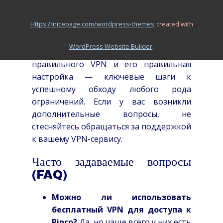
регионе с жесткими лимитациями.
Следуя вышеприведенным шагам по
https://nicepage.com/wordpress-themes
created with
настройке и конфигурации, вы сможете
получить безопасный и стабильный
.
WordPress Website Builder
доступ к желаемому контенту. Выбор
правильного VPN и его правильная
настройка — ключевые шаги к
успешному обходу любого рода
ограничений. Если у вас возникли
дополнительные вопросы, не
стесняйтесь обращаться за поддержкой
к вашему VPN-сервису.
Часто задаваемые вопросы
(FAQ)
Можно ли использовать
бесплатный VPN для доступа к
Pinco?
Да, но чаще всего у них есть