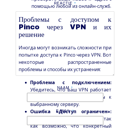
REACTIE
*
помощью любой из онлайн-служб.
Проблемы с доступом к
Pinco через VPN и их
решение
Иногда могут возникать сложности при
попытке доступа к Pinco через VPN. Вот
некоторые распространенные
проблемы и способы их устранения:
Проблема с подключением:
NAAM
*
Убедитесь, что ваш VPN работает
корректно и вы подключены к
выбранному серверу.
E-MAIL
Ошибка «Доступ ограничен»:
*
Попробуйте сменить сервер, так
как возможно, что конкретный