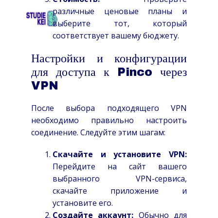
различные ценовые планы и
HOME
OVER
SCHOLEN
TARIEVEN
CO
выберите тот, который
соответствует вашему бюджету.
Настройки и конфигурации
для доступа к Pinco через
VPN
После выбора подходящего VPN
необходимо правильно настроить
соединение. Следуйте этим шагам:
Скачайте и установите VPN:
Перейдите на сайт вашего
выбранного VPN-сервиса,
скачайте приложение и
установите его.
Создайте аккаунт:
Обычно для