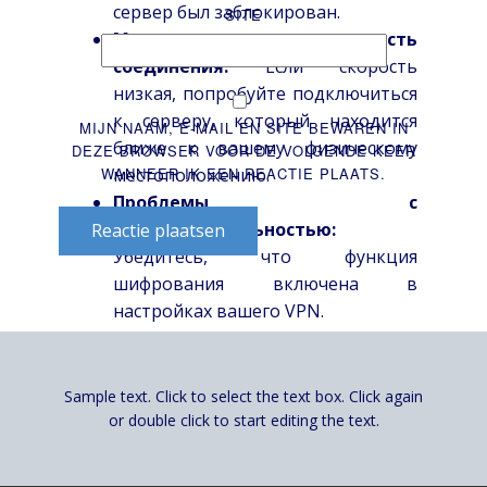
сервер был заблокирован.
SITE
Медленная скорость
соединения:
Если скорость
низкая, попробуйте подключиться
к серверу, который находится
MIJN NAAM, E-MAIL EN SITE BEWAREN IN
ближе к вашему физическому
DEZE BROWSER VOOR DE VOLGENDE KEER
местоположению.
WANNEER IK EEN REACTIE PLAATS.
Проблемы с
конфиденциальностью:
Reactie plaatsen
Убедитесь, что функция
шифрования включена в
настройках вашего VPN.
Заключение
Sample text. Click to select the text box. Click again
Использование VPN для доступа к Pinco
or double click to start editing the text.
может существенно облегчить вашу
жизнь, особенно если вы живете в