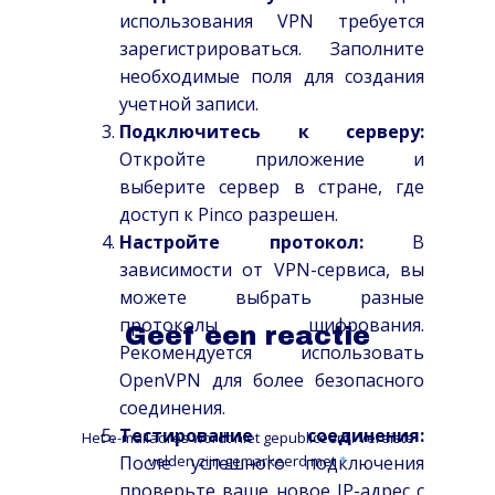
использования VPN требуется
зарегистрироваться. Заполните
необходимые поля для создания
учетной записи.
Подключитесь к серверу:
Откройте приложение и
выберите сервер в стране, где
доступ к Pinco разрешен.
Настройте протокол:
В
зависимости от VPN-сервиса, вы
можете выбрать разные
протоколы шифрования.
Geef een reactie
Рекомендуется использовать
OpenVPN для более безопасного
соединения.
Тестирование соединения:
Het e-mailadres wordt niet gepubliceerd.
Vereiste
После успешного подключения
velden zijn gemarkeerd met
*
проверьте ваше новое IP-адрес с