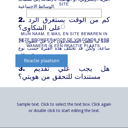
SITE
الوسائط الاجتماعية.
2. كم من الوقت يستغرق الرد
على الشكاوى؟
MIJN NAAM, E-MAIL EN SITE BEWAREN IN
DEZE BROWSER VOOR DE VOLGENDE KEER
عادةً ما يتلقى المستخدمون الرد في غضون 24
WANNEER IK EEN REACTIE PLAATS.
ساعة، ولكن قد تختلف هذه الفترة حسب نوع
المشكلة.
Reactie plaatsen
3. هل يجب علي تقديم
مستندات للتحقق من هويتي؟
نعم، يُطلب منك تقديم مستندات التحقق من الهوية
لضمان أمان المعاملات.
Sample text. Click to select the text box. Click again
4. ماذا أفعل إذا لم أحصل على
or double click to start editing the text.
سحب بعد تقديم الطلب؟