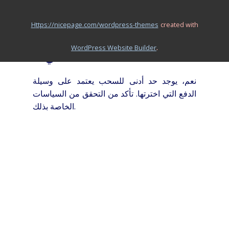
يجب عليك التواصل مع خدمة العملاء مرة أخرى
للتحقق من حالة سحبك وتقديم مزيد من التفاصيل.
https://nicepage.com/wordpress-themes
created with
5. هل هناك حد أدنى للسحب
.
WordPress Website Builder
في 1xbet؟
نعم، يوجد حد أدنى للسحب يعتمد على وسيلة
الدفع التي اخترتها. تأكد من التحقق من السياسات
الخاصة بذلك.