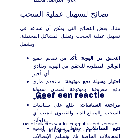
نصائح لتسهيل عملية السحب
هناك بعض النصائح التي يمكن أن تساعد في
تسهيل عملية السحب وتقليل المشاكل المحتملة،
وتشمل:
التحقق من الهوية:
تأكد من تقديم جميع
الوثائق المطلوبة للتحقق من الهوية وتفادي
أي تأخير.
اختيار وسيلة دفع موثوقة:
استخدم طرق
دفع معروفة وموثوقة لضمان سهولة
Geef een reactie
السحب.
مراجعة السياسات:
اطلع على سياسات
السحب والمبالغ الدنيا والقصوى لتجنب أي
مفاجآت.
Het e-mailadres wordt niet gepubliceerd.
Vereiste
تتبع المعاملات:
احتفظ بسجلات لجميع
velden zijn gemarkeerd met
*
المعاملات الخاصة بك وتسليم الإيصالات