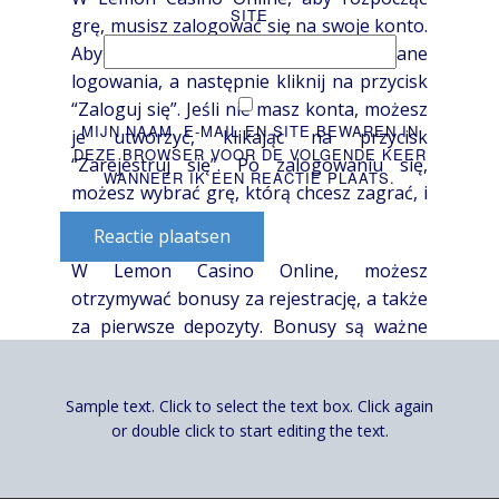
SITE
grę, musisz zalogować się na swoje konto.
Aby zalogować się, wprowadź swoje dane
logowania, a następnie kliknij na przycisk
“Zaloguj się”. Jeśli nie masz konta, możesz
MIJN NAAM, E-MAIL EN SITE BEWAREN IN
je utworzyć, klikając na przycisk
DEZE BROWSER VOOR DE VOLGENDE KEER
“Zarejestruj się”. Po zalogowaniu się,
WANNEER IK EEN REACTIE PLAATS.
możesz wybrać grę, którą chcesz zagrać, i
rozpocząć grę.
Reactie plaatsen
W Lemon Casino Online, możesz
otrzymywać bonusy za rejestrację, a także
za pierwsze depozyty. Bonusy są ważne
tylko dla nowych graczy, którzy nie mieli
konta w Lemon Casino Online przedtem.
Sample text. Click to select the text box. Click again
Aby otrzymać bonus, musisz zalogować
or double click to start editing the text.
się na swoje konto i wprowadzić kod
bonusowy.