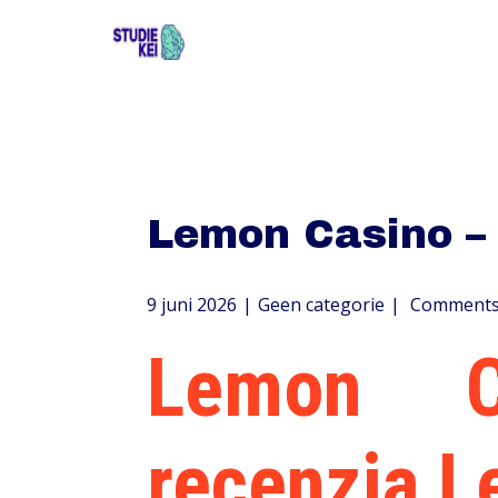
Lemon Casino –
9 juni 2026
Geen categorie
Comments 
Lemon C
recenzja 