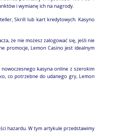
nktów i wymianę ich na nagrody.
ller, Skrill lub kart kredytowych. Kasyno
cza, że nie możesz zalogować się, jeśli nie
yjne promocje, Lemon Casino jest idealnym
ją nowoczesnego kasyna online z szerokim
stko, co potrzebne do udanego gry, Lemon
ości hazardu. W tym artykule przedstawimy