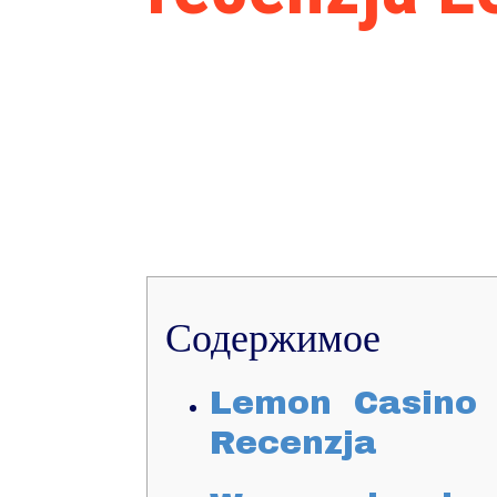
Содержимое
Lemon Casino 
Recenzja