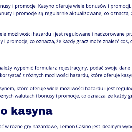
bonusy i promocje. Kasyno oferuje wiele bonusów i promoc
nusy i promocje są regularnie aktualizowane, co oznacza, 
ele możliwości hazardu i jest regulowane i nadzorowane pr
 i promocje, co oznacza, że każdy gracz może znaleźć coś, 
leży wypełnić formularz rejestracyjny, podać swoje dane 
 korzystać z różnych możliwości hazardu, które oferuje kasy
ynem, które oferuje wiele możliwości hazardu i jest regu
żnych walutach i bonusy i promocje, co oznacza, że każdy g
o kasyna
rać w różne gry hazardowe, Lemon Casino jest idealnym w