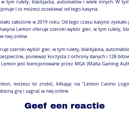
, w tym rulety, blackjacka, automatów i wiele innych. W 
jonuje i co możesz oczekiwać od tego kasyna.
stało założone w 2019 roku. Od tego czasu kasyno zyskało 
syna Lemon oferuje szeroki wybór gier, w tym rulety, bla
 niej online.
uje szeroki wybór gier, w tym rulety, blackjacka, automatów 
bezpieczne, ponieważ korzysta z ochrony danych i 128-bito
 Lemon jest licencjonowane przez MGA (Malta Gaming Author
emon, możesz to zrobić, klikając na “Lemon Casino Login
ioną grę i zagrać w niej online.
Geef een reactie