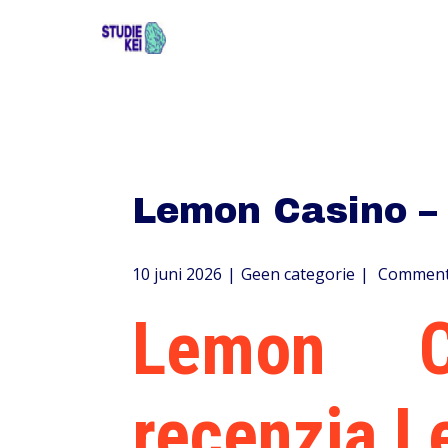
Lemon Casino –
10 juni 2026
Geen categorie
Comments
Lemon C
recenzja 