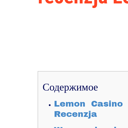
Содержимое
Lemon Casino 
Recenzja