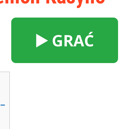
▶️ GRAĆ
–