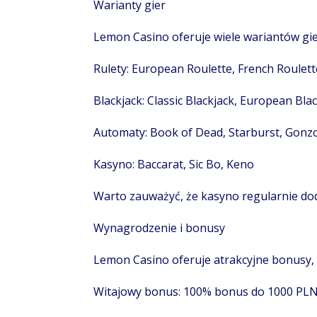
Warianty gier
Lemon Casino oferuje wiele wariantów gie
Rulety: European Roulette, French Roulett
Blackjack: Classic Blackjack, European Bl
Automaty: Book of Dead, Starburst, Gonz
Kasyno: Baccarat, Sic Bo, Keno
Warto zauważyć, że kasyno regularnie dod
Wynagrodzenie i bonusy
Lemon Casino oferuje atrakcyjne bonusy, 
Witajowy bonus: 100% bonus do 1000 PL