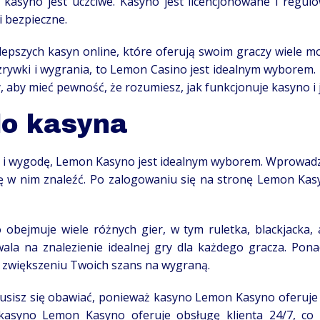
 kasyno jest uczciwe. Kasyno jest licencjonowane i regu
i bezpieczne.
epszych kasyn online, które oferują swoim graczy wiele możl
ozrywki i wygrania, to Lemon Casino jest idealnym wyborem. 
aby mieć pewność, że rozumiesz, jak funkcjonuje kasyno i j
o kasyna
cje i wygodę, Lemon Kasyno jest idealnym wyborem. Wprowad
 się w nim znaleźć. Po zalogowaniu się na stronę Lemon K
ejmuje wiele różnych gier, w tym ruletka, blackjacka, a
ala na znalezienie idealnej gry dla każdego gracza. Pon
 zwiększeniu Twoich szans na wygraną.
 musisz się obawiać, ponieważ kasyno Lemon Kasyno oferuje
syno Lemon Kasyno oferuje obsługę klienta 24/7, co 