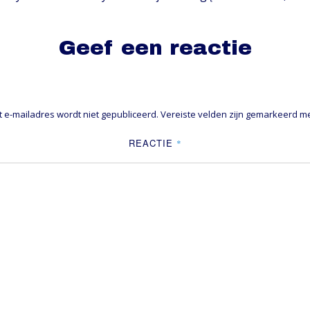
Geef een reactie
t e-mailadres wordt niet gepubliceerd.
Vereiste velden zijn gemarkeerd m
REACTIE
*