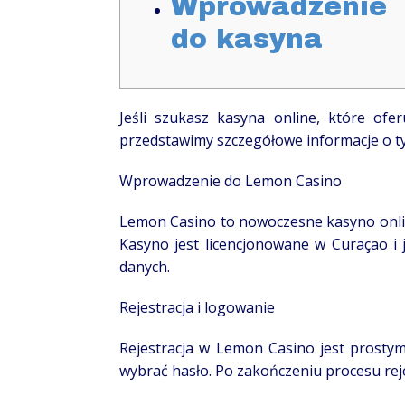
Wprowadzenie
do kasyna
Jeśli szukasz kasyna online, które ofe
przedstawimy szczegółowe informacje o t
Wprowadzenie do Lemon Casino
Lemon Casino to nowoczesne kasyno online
Kasyno jest licencjonowane w Curaçao i
danych.
Rejestracja i logowanie
Rejestracja w Lemon Casino jest prostym
wybrać hasło. Po zakończeniu procesu rej