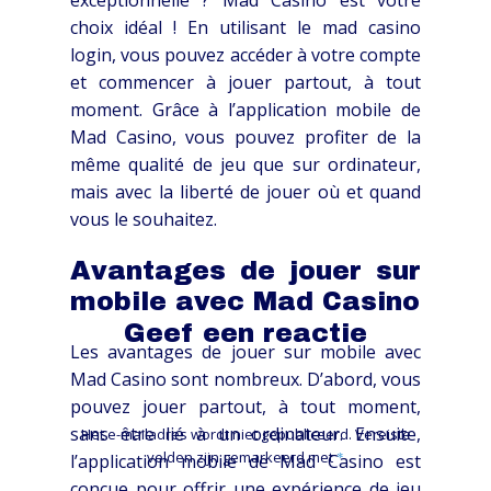
choix idéal ! En utilisant le mad casino
login, vous pouvez accéder à votre compte
et commencer à jouer partout, à tout
moment. Grâce à l’application mobile de
Mad Casino, vous pouvez profiter de la
même qualité de jeu que sur ordinateur,
mais avec la liberté de jouer où et quand
vous le souhaitez.
Avantages de jouer sur
mobile avec Mad Casino
Geef een reactie
Les avantages de jouer sur mobile avec
Mad Casino sont nombreux. D’abord, vous
pouvez jouer partout, à tout moment,
sans être lié à un ordinateur. Ensuite,
Het e-mailadres wordt niet gepubliceerd.
Vereiste
velden zijn gemarkeerd met
*
l’application mobile de Mad Casino est
conçue pour offrir une expérience de jeu