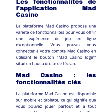
Les fonctionnalités de
l’application Mad
Casino
La plateforme Mad Casino propose une
variété de fonctionnalités pour vous offrir
une expérience de jeu en ligne
exceptionnelle. Vous pouvez vous
connecter à votre compte Mad Casino en
utilisant le bouton “Mad Casino login”
situé en haut à droite de l’écran.
Mad Casino : les
fonctionnalités clés
La plateforme Mad Casino est disponible
sur mobile et tablette, ce qui signifie que
vous pouvez jouer partout et à tout