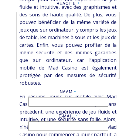
REACTIE
*
fluide et intuitive, avec des graphismes et
des sons de haute qualité. De plus, vous
pouvez bénéficier de la même variété de
jeux que sur ordinateur, y compris les jeux
de table, les machines à sous et les jeux de
cartes. Enfin, vous pouvez profiter de la
même sécurité et des mêmes garanties
que sur ordinateur, car l’application
mobile de Mad Casino est également
protégée par des mesures de sécurité
robustes.
NAAM
*
En résumé, jouer sur mobile avec Mad
Casino offre une liberté de jeu sans
précédent, une expérience de jeu fluide et
E-MAIL
*
intuitive, et une sécurité sans faille. Alors,
n’hésitez plus et créez votre compte Mad
Casino pour commencer à jouer partout, à