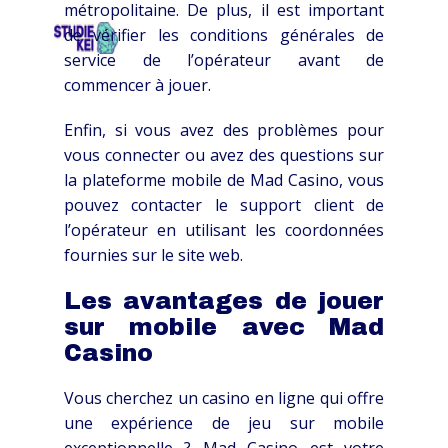
métropolitaine. De plus, il est important
de vérifier les conditions générales de
HOME
OVER
SCHOLEN
TARIEVEN
CO
service de l’opérateur avant de
commencer à jouer.
Enfin, si vous avez des problèmes pour
vous connecter ou avez des questions sur
la plateforme mobile de Mad Casino, vous
pouvez contacter le support client de
l’opérateur en utilisant les coordonnées
fournies sur le site web.
Les avantages de jouer
sur mobile avec Mad
Casino
Vous cherchez un casino en ligne qui offre
une expérience de jeu sur mobile
exceptionnelle ? Mad Casino est votre