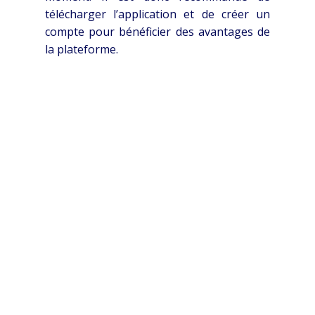
télécharger l’application et de créer un
compte pour bénéficier des avantages de
la plateforme.