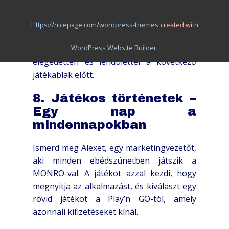
soha nem maradsz le egy nagy
nyereményről az ingázás közben.
https://nicepage.com/wordpress-themes
created with
Ezekkel a taktikákkal és MONRO gyors
.
WordPress Website Builder
felületével minden játékot befejezhetsz
elégedetten és lendülettel a következő
játékablak előtt.
8. Játékos történetek –
Egy nap a
mindennapokban
Ismerd meg Alexet, egy marketingvezetőt,
aki minden ebédszünetben játszik a
MONRO-val. A játékot azzal kezdi, hogy
megnyitja az alkalmazást, és kiválaszt egy
rövid játékot a Play’n GO-tól, amely
azonnali kifizetéseket kínál.