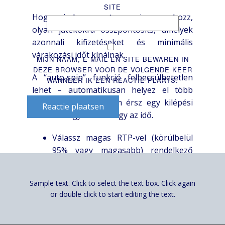
SITE
Hogy minden percet a maximumra hozz,
olyan játékokra összpontosíts, amelyek
azonnali kifizetéseket és minimális
várakozási időt kínálnak.
MIJN NAAM, E-MAIL EN SITE BEWAREN IN
DEZE BROWSER VOOR DE VOLGENDE KEER
A “auto‑spin” funkció felbecsülhetetlen
WANNEER IK EEN REACTIE PLAATS.
lehet – automatikusan helyez el több
fogadást, amíg el nem érsz egy kilépési
Reactie plaatsen
feltételt vagy ki nem fogy az idő.
Válassz magas RTP-vel (körülbelül
95% vagy magasabb) rendelkező
játékokat.
Használd a “quick bet” csúszkát a
Sample text. Click to select the text box. Click again
tétek azonnali beállításához.
or double click to start editing the text.
Kapcsold be az értesítéseket a
jackpot-trigger eseményekhez, így