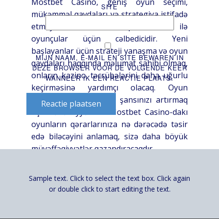
Mostbet Casino, geniş oyun seçimi,
SITE
mükəmməl qaydaları və strategiya istifadə
etməyə imkan verən platforması ilə
oyunçular üçün cəlbedicidir. Yeni
başlayanlar üçün strateji yanaşma və oyun
MIJN NAAM, E-MAIL EN SITE BEWAREN IN
qaydaları haqqında məlumat sahibi olmaq,
DEZE BROWSER VOOR DE VOLGENDE KEER
onların kazino təcrübələrini daha uğurlu
WANNEER IK EEN REACTIE PLAATS.
keçirməsinə yardımçı olacaq. Oyun
qaydalarını öyrənmək, şansınızı artırmaq
Reactie plaatsen
üçün əhəmiyyətlidir. Mostbet Casino-dakı
oyunların qərarlarınıza nə dərəcədə təsir
edə biləcəyini anlamaq, sizə daha böyük
müvəffəqiyyətlər qazandıracaqdır.
Tez-tez verilən suallar
Sample text. Click to select the text box. Click again
(FAQ)
or double click to start editing the text.
1. Mostbet Casino-da hansı
oyunları oynaya bilərəm?
– Slots,