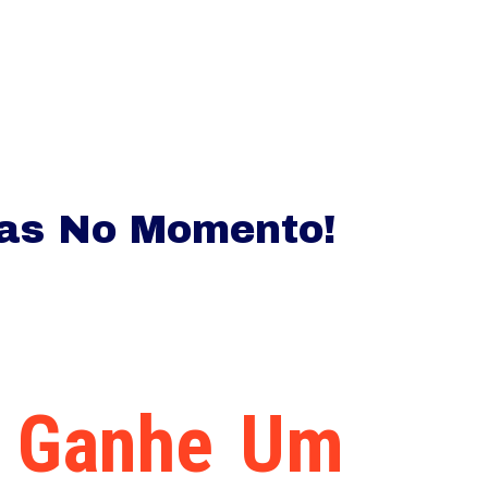
VER
SCHOLEN
TARIEVEN
CONTACT
tas No Momento!
e Ganhe Um