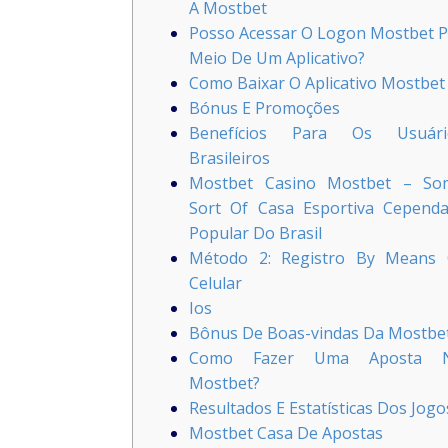
A Mostbet
Posso Acessar O Logon Mostbet 
Meio De Um Aplicativo?
Como Baixar O Aplicativo Mostbet
Bónus E Promoções
Benefícios Para Os Usuári
Brasileiros
Mostbet Casino Mostbet – So
Sort Of Casa Esportiva Cependa
Popular Do Brasil
Método 2: Registro By Means 
Celular
Ios
Bônus De Boas-vindas Da Mostbe
Como Fazer Uma Aposta 
Mostbet?
Resultados E Estatísticas Dos Jogo
Mostbet Casa De Apostas