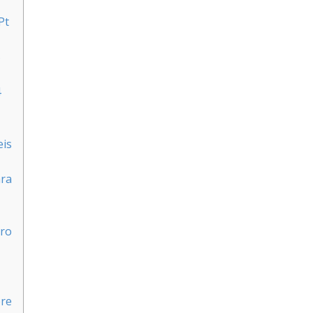
Pt
5
4
is
ra
ro
re