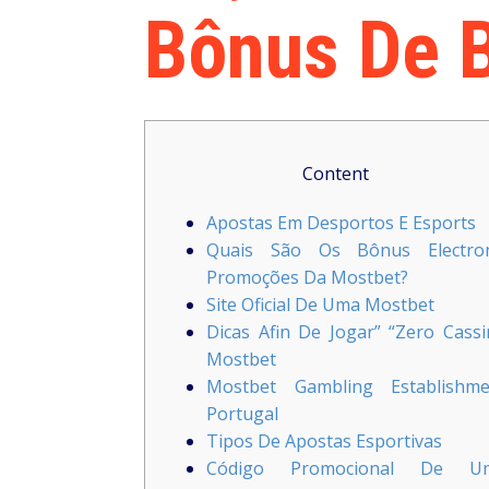
Bônus De 
Content
Apostas Em Desportos E Esports
Quais São Os Bônus Electron
Promoções Da Mostbet?
Site Oficial De Uma Mostbet
Dicas Afin De Jogar” “Zero Cass
Mostbet
Mostbet Gambling Establishme
Portugal
Tipos De Apostas Esportivas
Código Promocional De U