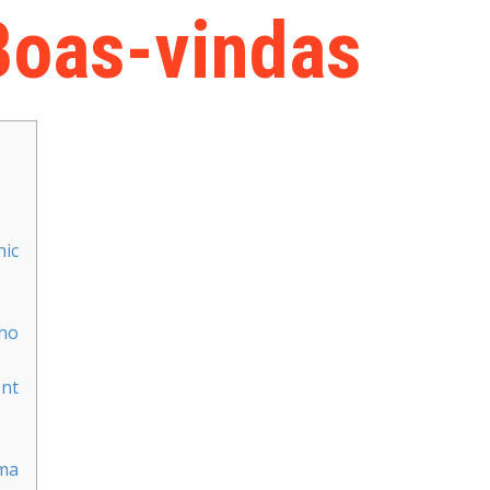
Boas-vindas
ic
ino
nt
ma