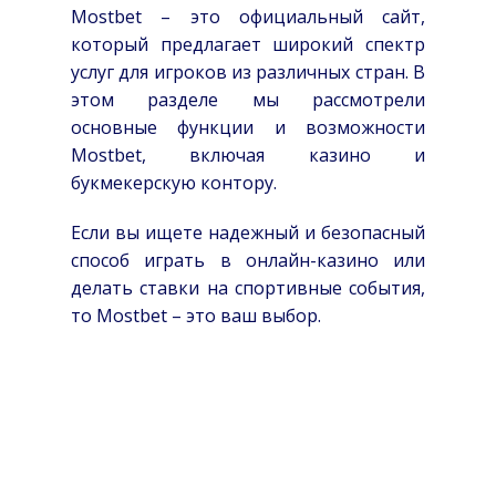
Mostbet – это официальный сайт,
который предлагает широкий спектр
услуг для игроков из различных стран. В
этом разделе мы рассмотрели
основные функции и возможности
Mostbet, включая казино и
букмекерскую контору.
Если вы ищете надежный и безопасный
способ играть в онлайн-казино или
делать ставки на спортивные события,
то Mostbet – это ваш выбор.