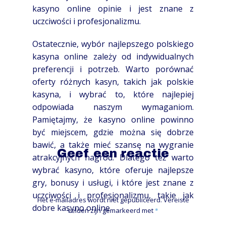
kasyno online opinie i jest znane z
uczciwości i profesjonalizmu.
Ostatecznie, wybór najlepszego polskiego
kasyna online zależy od indywidualnych
preferencji i potrzeb. Warto porównać
oferty różnych kasyn, takich jak polskie
kasyna, i wybrać to, które najlepiej
odpowiada naszym wymaganiom.
Pamiętajmy, że kasyno online powinno
być miejscem, gdzie można się dobrze
bawić, a także mieć szansę na wygranie
Geef een reactie
atrakcyjnych nagród. Dlatego też warto
wybrać kasyno, które oferuje najlepsze
gry, bonusy i usługi, i które jest znane z
uczciwości i profesjonalizmu, takie jak
Het e-mailadres wordt niet gepubliceerd.
Vereiste
dobre kasyno online.
velden zijn gemarkeerd met
*