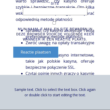
warto sprawdzić, czy kasyno oferuje
SITE
szybkie i bezpieczne transakcje. Oto kilka
wskazówek, które pomogą Ci wybrać
odpowiednią metodę płatności:
MIJN NAAM, E-MAIL EN SITE BEWAREN IN
Sprawdź, czy kasyno akceptuje Twoją
DEZE BROWSER VOOR DE VOLGENDE KEER
preferowaną metodę płatności.
WANNEER IK EEN REACTIE PLAATS.
Zwróć uwagę na opłaty transakcyjne
i limity depozytu.
Reactie plaatsen
Upewnij się, że kasyno internetowe,
takie jak polskie kasyna, oferuje
bezpieczne połączenie SSL.
Czytaj opinie innych graczy o kasynie
i jego metodach płatności.
Wybieraj kasyna, które oferują gry
Sample text. Click to select the text box. Click again
kasynowe polska i inne popularne
or double click to start editing the text.
gry.
Pamiętaj, że bezpieczeństwo Twoich