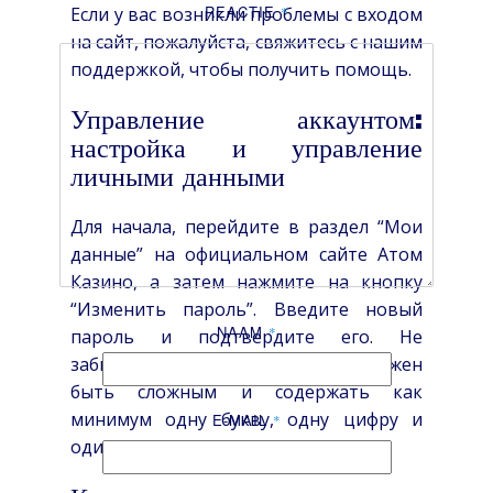
REACTIE
Если у вас возникли проблемы с входом
*
на сайт, пожалуйста, свяжитесь с нашим
поддержкой, чтобы получить помощь.
Управление аккаунтом:
настройка и управление
личными данными
Для начала, перейдите в раздел “Мои
данные” на официальном сайте Атом
Казино, а затем нажмите на кнопку
“Изменить пароль”. Введите новый
NAAM
*
пароль и подтвердите его. Не
забывайте, что новый пароль должен
быть сложным и содержать как
минимум одну букву, одну цифру и
E-MAIL
*
один знак.