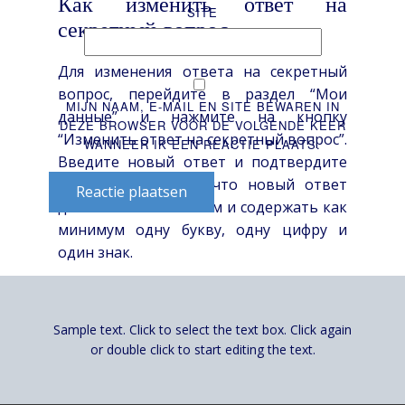
Как изменить ответ на
SITE
секретный вопрос
Для изменения ответа на секретный
вопрос, перейдите в раздел “Мои
MIJN NAAM, E-MAIL EN SITE BEWAREN IN
данные” и нажмите на кнопку
DEZE BROWSER VOOR DE VOLGENDE KEER
“Изменить ответ на секретный вопрос”.
WANNEER IK EEN REACTIE PLAATS.
Введите новый ответ и подтвердите
его. Не забывайте, что новый ответ
Reactie plaatsen
должен быть сложным и содержать как
минимум одну букву, одну цифру и
один знак.
Важно! Если вы забыли пароль или
ответ на секретный вопрос, вы можете
Sample text. Click to select the text box. Click again
восстановить доступ к вашему
or double click to start editing the text.
аккаунту, отправив запрос на
восстановление пароля или ответа на