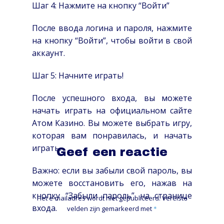
Шаг 4: Нажмите на кнопку “Войти”
После ввода логина и пароля, нажмите
на кнопку “Войти”, чтобы войти в свой
аккаунт.
Шаг 5: Начните играть!
После успешного входа, вы можете
начать играть на официальном сайте
Атом Казино. Вы можете выбрать игру,
которая вам понравилась, и начать
играть.
Geef een reactie
Важно: если вы забыли свой пароль, вы
можете восстановить его, нажав на
кнопку “Забыли пароль” на странице
Het e-mailadres wordt niet gepubliceerd.
Vereiste
входа.
velden zijn gemarkeerd met
*