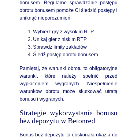
bonusem. Regularne sprawdzanie postępu
obrotu bonusem pomoże Ci śledzić postępy i
uniknąć nieporozumień.
Wybierz gry z wysokim RTP
Unikaj gier z niskim RTP
Sprawdź limity zakładów
Śledź postęp obrotu bonusem
Pamiętaj, że warunki obrotu to obligatoryjne
warunki, które należy spełnić przed
wypłaceniem wygranych. Niespełnienie
warunków obrotu może skutkować utratą
bonusu i wygranych.
Strategie wykorzystania bonusu
bez depozytu w Betonred
Bonus bez depozytu to doskonała okazja do