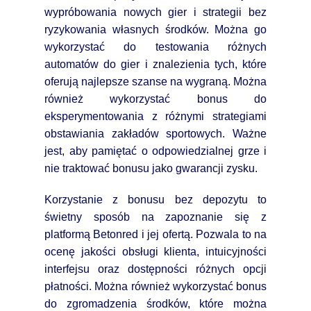
wypróbowania nowych gier i strategii bez
ryzykowania własnych środków. Można go
wykorzystać do testowania różnych
automatów do gier i znalezienia tych, które
oferują najlepsze szanse na wygraną. Można
również wykorzystać bonus do
eksperymentowania z różnymi strategiami
obstawiania zakładów sportowych. Ważne
jest, aby pamiętać o odpowiedzialnej grze i
nie traktować bonusu jako gwarancji zysku.
Korzystanie z bonusu bez depozytu to
świetny sposób na zapoznanie się z
platformą Betonred i jej ofertą. Pozwala to na
ocenę jakości obsługi klienta, intuicyjności
interfejsu oraz dostępności różnych opcji
płatności. Można również wykorzystać bonus
do zgromadzenia środków, które można