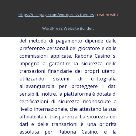
propri utenti di depositare e prelevare
fondi in modo facile e sicuro. Tra i metodi
https://nicepage.com/wordpress-themes
created with
disponibili figurano carte di credito/debito
(Visa, Mastercard), portafogli elettronici
.
WordPress Website Builder
(Skrill, Neteller) e bonifici bancari. La scelta
del metodo di pagamento dipende dalle
preferenze personali del giocatore e dalle
commissioni applicate. Rabona Casino si
impegna a garantire la sicurezza delle
transazioni finanziarie dei propri utenti,
utilizzando sistemi di crittografia
all'avanguardia per proteggere i dati
sensibili. Inoltre, la piattaforma è dotata di
certificazioni di sicurezza riconosciute a
livello internazionale, che attestano la sua
affidabilità e trasparenza. La sicurezza dei
dati e delle transazioni è una priorità
assoluta per Rabona Casino, e la