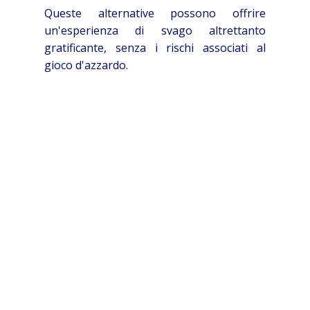
Queste alternative possono offrire
un'esperienza di svago altrettanto
gratificante, senza i rischi associati al
gioco d'azzardo.