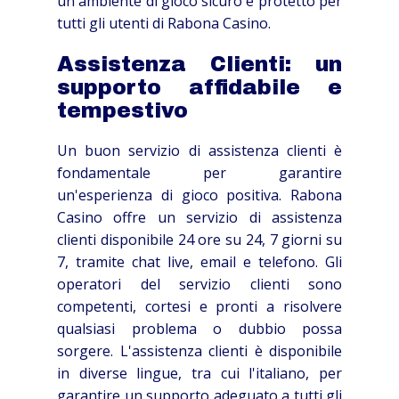
un ambiente di gioco sicuro e protetto per
tutti gli utenti di Rabona Casino.
Assistenza Clienti: un
supporto affidabile e
tempestivo
Un buon servizio di assistenza clienti è
fondamentale per garantire
un'esperienza di gioco positiva. Rabona
Casino offre un servizio di assistenza
clienti disponibile 24 ore su 24, 7 giorni su
7, tramite chat live, email e telefono. Gli
operatori del servizio clienti sono
competenti, cortesi e pronti a risolvere
qualsiasi problema o dubbio possa
sorgere. L'assistenza clienti è disponibile
in diverse lingue, tra cui l'italiano, per
garantire un supporto adeguato a tutti gli