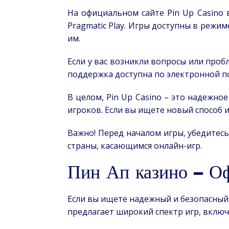
На официальном сайте Pin Up Casino 
Pragmatic Play. Игры доступны в режим
им.
Если у вас возникли вопросы или пробл
поддержка доступна по электронной по
В целом, Pin Up Casino – это надежно
игроков. Если вы ищете новый способ и
Важно! Перед началом игры, убедитесь
страны, касающимся онлайн-игр.
Пин Ап казино – О
Если вы ищете надежный и безопасный с
предлагает широкий спектр игр, включа