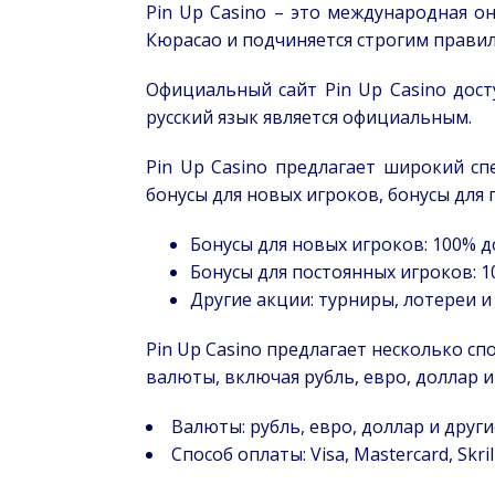
Pin Up Casino – это международная о
Кюрасао и подчиняется строгим правил
Официальный сайт Pin Up Casino досту
русский язык является официальным.
Pin Up Casino предлагает широкий сп
бонусы для новых игроков, бонусы для 
Бонусы для новых игроков: 100% д
Бонусы для постоянных игроков: 1
Другие акции: турниры, лотереи и
Pin Up Casino предлагает несколько спо
валюты, включая рубль, евро, доллар и
Валюты: рубль, евро, доллар и други
Способ оплаты: Visa, Mastercard, Skril