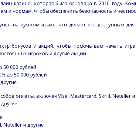
нлайн-казино, которая была основана в 2016 году. К
ам и нормам, чтобы обеспечить безопасность и честнос
пен на русском языке, что делает его доступным для 
ектр бонусов и акций, чтобы помочь вам начать игра
постоянных игроков и другие акции.
о 50 000 рублей
0% до 50 000 рублей
 другие
собов оплаты, включая Visa, Mastercard, Skrill, Neteller
 другие.
е
l, Neteller и другие