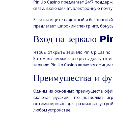
Pin Up Casino предлагает 24/7 поддер
связи, включая чат, электронную почту
Если вы ищете надежный и безопасный с
предлагает широкий спектр игр, бонусы
Вход на зеркало P
Чтобы открыть зеркало Pin Up Casino, 
Затем вы сможете открыть доступ к иг
зеркало Pin Up Casino является офици
Преимущества и фу
Одним из основных преимуществ офици
включая русский, что позволяет иг
оптимизирован для различных устро
любом устройстве.