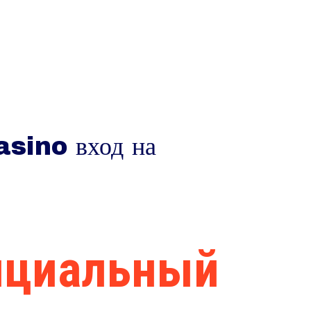
VER
SCHOLEN
TARIEVEN
CONTACT
asino вход на
циальный