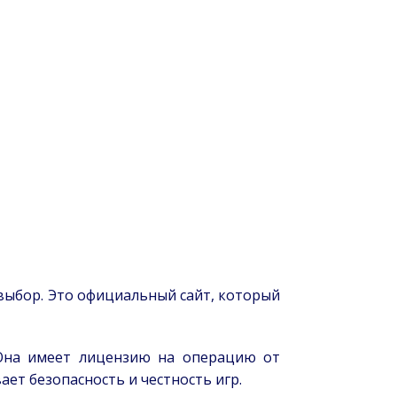
выбор. Это официальный сайт, который
. Она имеет лицензию на операцию от
ет безопасность и честность игр.