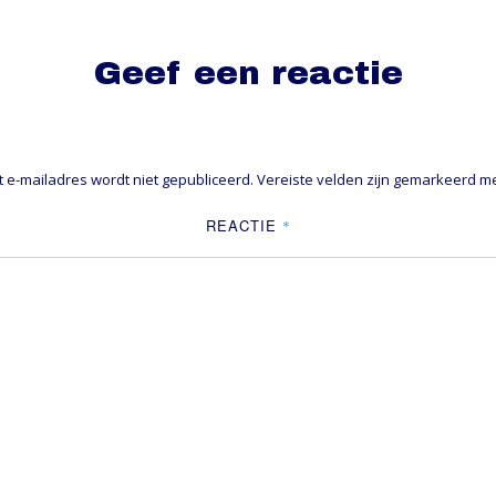
Geef een reactie
t e-mailadres wordt niet gepubliceerd.
Vereiste velden zijn gemarkeerd m
REACTIE
*