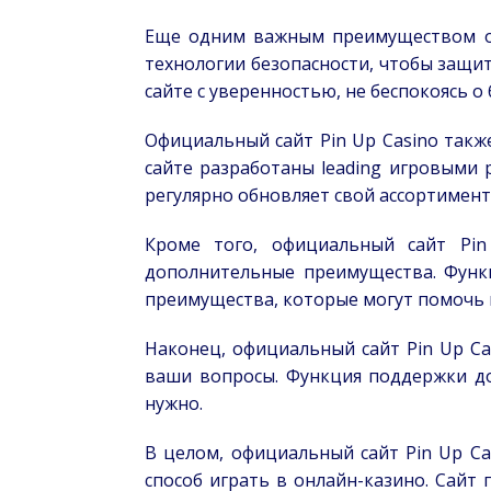
Еще одним важным преимуществом офи
технологии безопасности, чтобы защи
сайте с уверенностью, не беспокоясь 
Официальный сайт Pin Up Casino также
сайте разработаны leading игровыми 
регулярно обновляет свой ассортимент
Кроме того, официальный сайт Pin
дополнительные преимущества. Функ
преимущества, которые могут помочь 
Наконец, официальный сайт Pin Up C
ваши вопросы. Функция поддержки до
нужно.
В целом, официальный сайт Pin Up Ca
способ играть в онлайн-казино. Сайт