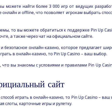
вы можете найти более 3 000 игр от ведущих разработ
е онлайн и offline, что позволяет игрокам выбрать спо
емы, то вы можете обратиться к поддержке Pin Up Casi
чте, а также через чат на официальном сайте.
е и безопасное онлайн-казино, которое предлагает шир
грать в онлайн-казино, то Pin Up Casino – ваш выбор.
, что вы знакомы с условиями и правилами Pin Up Casi
фициальный сайт
пособ играть в онлайн-казино, то Pin Up Casino – ваш
я слоты, карточные игры и рулетку.