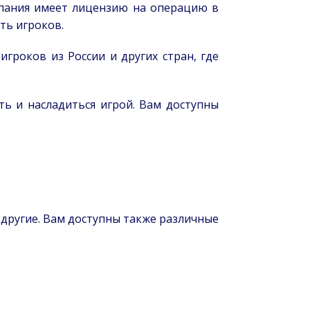
омпания имеет лицензию на операцию в
ть игроков.
игроков из России и других стран, где
ть и насладиться игрой. Вам доступны
 и другие. Вам доступны также различные