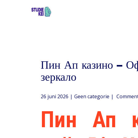
Пин Ап казино – О
зеркало
26 juni 2026
Geen categorie
Comments
Пин Ап 