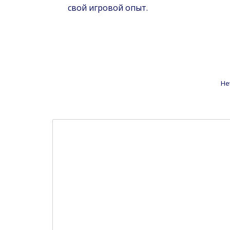
свой игровой опыт.
He