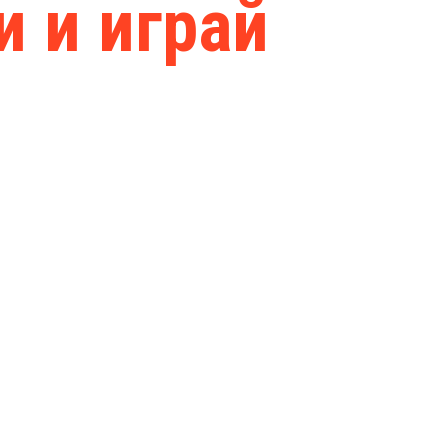
и и играй