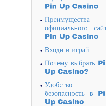
Pin Up Casino
Преимущества
официального сай
Pin Up Casino
Входи и играй
Почему выбрать P
Up Casino?
Удобство 
безопасность в P
Up Casino