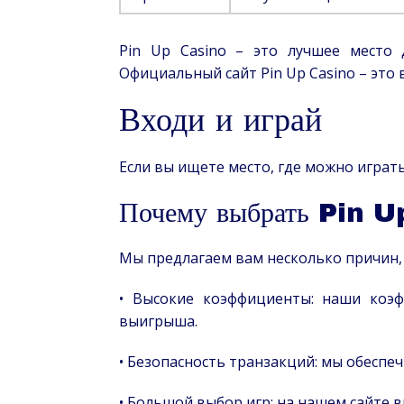
Pin Up Casino – это лучшее место 
Официальный сайт Pin Up Casino – это в
Входи и играй
Если вы ищете место, где можно играть
Почему выбрать Pin 
Мы предлагаем вам несколько причин, 
• Высокие коэффициенты: наши коэф
выигрыша.
• Безопасность транзакций: мы обеспе
• Большой выбор игр: на нашем сайте в