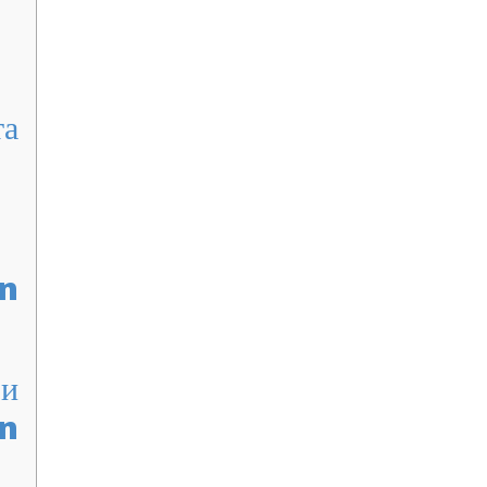
та
in
и
in