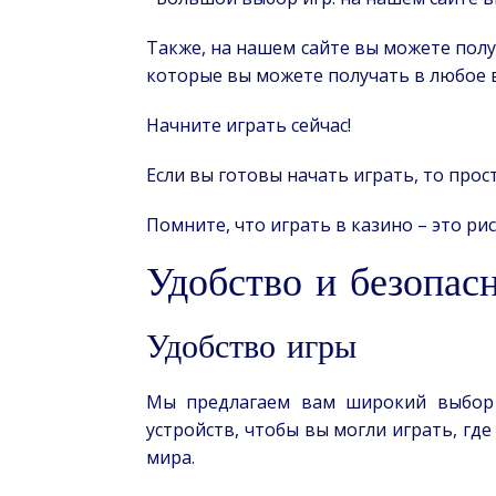
Также, на нашем сайте вы можете пол
которые вы можете получать в любое 
Начните играть сейчас!
Если вы готовы начать играть, то прос
Помните, что играть в казино – это ри
Удобство и безопа
Удобство игры
Мы предлагаем вам широкий выбор и
устройств, чтобы вы могли играть, гд
мира.