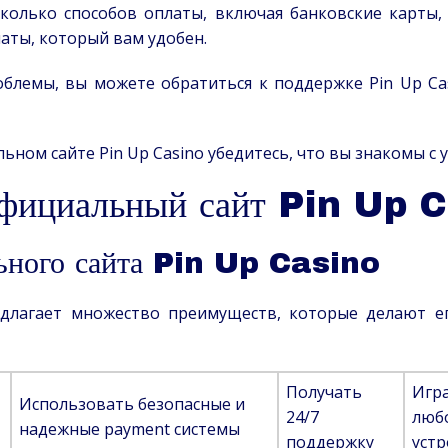
сколько способов оплаты, включая банковские карты
аты, который вам удобен.
облемы, вы можете обратиться к поддержке Pin Up C
ьном сайте Pin Up Casino убедитесь, что вы знакомы с 
Официальный сайт Pin Up 
ьного сайта Pin Up Casino
едлагает множество преимуществ, которые делают ег
Получать
Игра
Использовать безопасные и
24/7
люб
надежные payment системы
поддержку
устр