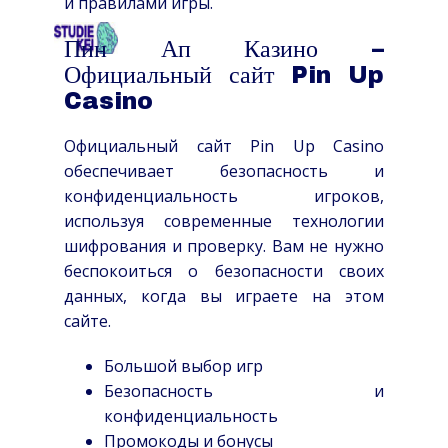
и правилами игры.
HOME
OVER
SCHOLEN
TARIEVEN
CO
Пин Ап Казино –
Официальный сайт Pin Up
Casino
Официальный сайт Pin Up Casino
обеспечивает безопасность и
конфиденциальность игроков,
используя современные технологии
шифрования и проверку. Вам не нужно
беспокоиться о безопасности своих
данных, когда вы играете на этом
сайте.
Большой выбор игр
Безопасность и
конфиденциальность
Промокоды и бонусы