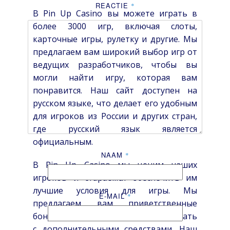
REACTIE
*
В Pin Up Casino вы можете играть в
более 3000 игр, включая слоты,
карточные игры, рулетку и другие. Мы
предлагаем вам широкий выбор игр от
ведущих разработчиков, чтобы вы
могли найти игру, которая вам
понравится. Наш сайт доступен на
русском языке, что делает его удобным
для игроков из России и других стран,
где русский язык является
официальным.
NAAM
*
В Pin Up Casino мы ценим наших
игроков и стараемся обеспечить им
лучшие условия для игры. Мы
E-MAIL
*
предлагаем вам приветственные
бонусы, чтобы вы могли начать играть
с дополнительными средствами. Наш