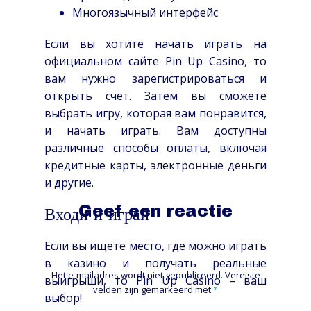
Многоязычный интерфейс
Если вы хотите начать играть на
официальном сайте Pin Up Casino, то
вам нужно зарегистрироваться и
открыть счет. Затем вы сможете
выбрать игру, которая вам понравится,
и начать играть. Вам доступны
различные способы оплаты, включая
кредитные карты, электронные деньги
и другие.
Geef een reactie
Входи и играй
Если вы ищете место, где можно играть
в казино и получать реальные
Het e-mailadres wordt niet gepubliceerd.
Vereiste
выигрыши, то Pin Up Casino – ваш
velden zijn gemarkeerd met
*
выбор!