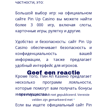
частности, это:
Большой выбор игр: на официальном
сайте Pin Up Casino вы можете найти
более 3 000 игр, включая слоты,
карточные игры, рулетку и другие.
Удобство и безопасность: сайт Pin Up
Casino обеспечивает безопасность и
конфиденциальность вашей
информации, а также предлагает
удобный интерфейс для игроков.
Geef een reactie
Кроме того, Пин Ап Казино предлагает
несколько программ лояльности,
которые помогут вам получать бонусы
и преимущества.
Het e-mailadres wordt niet gepubliceerd.
Vereiste
velden zijn gemarkeerd met
*
Если вы ищете официальный сайт Pin