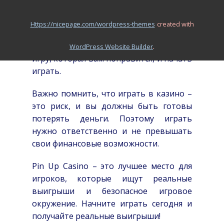
Чтобы начать играть, вам нужно
зарегистрироваться на сайте Pin Up
https://nicepage.com/wordpress-themes
created with
Casino и сделать минимальный
депозит. Затем вы сможете выбрать
.
WordPress Website Builder
игру, которая вам понравится, и начать
играть.
Важно помнить, что играть в казино –
это риск, и вы должны быть готовы
потерять деньги. Поэтому играть
нужно ответственно и не превышать
свои финансовые возможности.
Pin Up Casino – это лучшее место для
игроков, которые ищут реальные
выигрыши и безопасное игровое
окружение. Начните играть сегодня и
получайте реальные выигрыши!