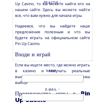
REACTIE
*
Up Casino, то вы можете найти его на
нашем сайте. Здесь вы можете найти
все, что вам нужно для начала игры.
Надеемся, что вы найдете наше
предложение полезным и что вы
будете играть на официальном сайте
Pin Up Casino.
Входи и играй
Если вы ищете место, где можно играть
в казино и получать реальные
NAAM
*
выигрыши, то Pin Up Casino – ваш
выбор!
E-MAIL
*
Преимущества игры в Pin
Up Casino