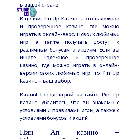
в вашей стране.
HOME
OVER
SCHOLEN
TARIEVEN
CO
В целом, Pin Up Казино – это надежное
и проверенное казино, где можно
играть в онлайн-версии своих любимых
игр, а также получать доступ к
различным бонусам и акциям. Если вы
ищете надежное и проверенное
казино, где можно играть в онлайн-
версии своих любимых игр, то Pin Up
Казино – ваш выбор.
Важно! Перед игрой на сайте Pin Up
Казино, убедитесь, что вы знакомы с
условиями и правилами игры, а также с
условиями бонусов и акций.
Пин Ап казино –