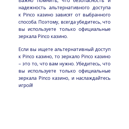
Важно помнить, что безопасность и
надежность альтернативного доступа
к Pinco казино зависят от выбранного
способа. Поэтому, всегда убедитесь, что
вы используете только официальные
зеркала Pinco казино.
Если вы ищете альтернативный доступ
к Pinco казино, то зеркало Pinco казино
– это то, что вам нужно. Убедитесь, что
вы используете только официальные
зеркала Pinco казино, и наслаждайтесь
игрой!