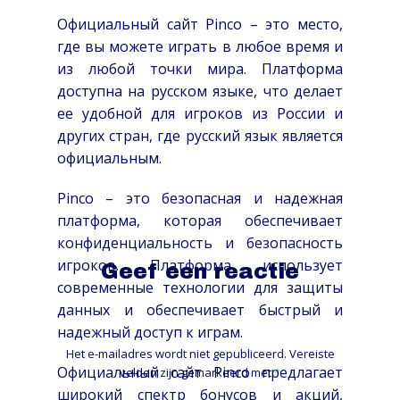
Официальный сайт Pinco – это место,
где вы можете играть в любое время и
из любой точки мира. Платформа
доступна на русском языке, что делает
ее удобной для игроков из России и
других стран, где русский язык является
официальным.
Pinco – это безопасная и надежная
платформа, которая обеспечивает
конфиденциальность и безопасность
игроков. Платформа использует
Geef een reactie
современные технологии для защиты
данных и обеспечивает быстрый и
надежный доступ к играм.
Het e-mailadres wordt niet gepubliceerd.
Vereiste
Официальный сайт Pinco предлагает
velden zijn gemarkeerd met
*
широкий спектр бонусов и акций,