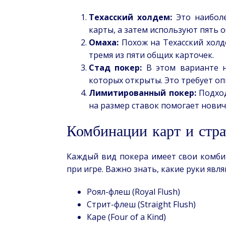
Техасский холдем:
Это наиболе
карты, а затем используют пять 
Омаха:
Похож на Техасский холд
тремя из пяти общих карточек.
Стад покер:
В этом варианте н
которых открыты. Это требует оп
Лимитированный покер:
Подход
на размер ставок помогает нович
Комбинации карт и стра
Каждый вид покера имеет свои комби
при игре. Важно знать, какие руки яв
Роял-флеш (Royal Flush)
Стрит-флеш (Straight Flush)
Каре (Four of a Kind)