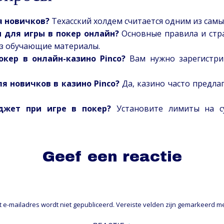
я новичков?
Техасский холдем считается одним из самы
 для игры в покер онлайн?
Основные правила и стра
ез обучающие материалы.
окер в онлайн-казино Pinco?
Вам нужно зарегистрир
я новичков в казино Pinco?
Да, казино часто предла
джет при игре в покер?
Установите лимиты на с
Geef een reactie
t e-mailadres wordt niet gepubliceerd.
Vereiste velden zijn gemarkeerd m