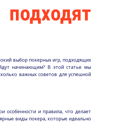
подходят
рокий выбор покерных игр, подходящих
ойдут начинающим? В этой статье мы
сколько важных советов для успешной
ои особенности и правила, что делает
ярные виды покера, которые идеально