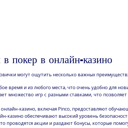
в покер в онлайн-казино
 новички могут ощутить несколько важных преимуществ
ое время и из любого места, что очень удобно для нов
ает множество игр с разными ставками, что позволя
онлайн-казино, включая Pinco, предоставляют обучающ
н-казино обеспечивают высокий уровень безопасност
сто проводятся акции и раздают бонусы, которые пом