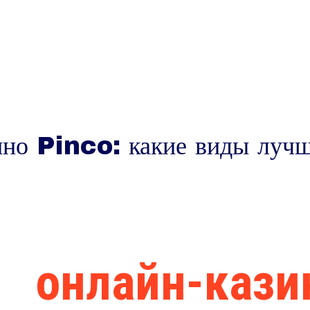
HOME
O
ино Pinco: какие виды лучш
онлайн-кази