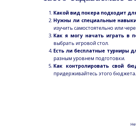
Какой вид покера подходит дл
Нужны ли специальные навыки
изучить самостоятельно или чер
Как я могу начать играть в п
выбрать игровой стол.
Есть ли бесплатные турниры дл
разным уровнем подготовки.
Как контролировать свой бю
придерживайтесь этого бюджета.
He