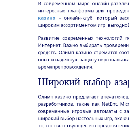
В современном мире онлайн-развлеч
интересные платформы для проведен
казино
– онлайн-клуб, который засл
широким ассортиментом игр, выгодной
Развитие современных технологий п
Интернет. Важно выбирать проверенны
средств. Олимп казино стремится со
опыт и надежную защиту персональных 
времяпрепровождения.
Широкий выбор аза
Олимп казино предлагает впечатляющ
разработчиков, такие как NetEnt, Mic
современные игровые автоматы с за
широкий выбор настольных игр, включа
то, соответствующее его предпочтени