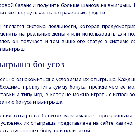
гровой баланс и получить больше шансов на выигрыш.
зволяет вернуть часть потраченных средств.
является система лояльности, которая предусматри
менять на реальные деньги или использовать для по
лов он получает и тем выше его статус в системе л
а выигрыш.
тыгрыша бонусов
ельно ознакомиться с условиями их отыгрыша. Кажды
обходимо прокрутить сумму бонуса, прежде чем ее мо
тавки и типу игр, в которые можно играть с использ
ванию бонуса и выигрыша.
ловия отыгрыша бонусов максимально прозрачными 
условиях их отыгрыша представлена на сайте казино.
осы, связанные с бонусной политикой.