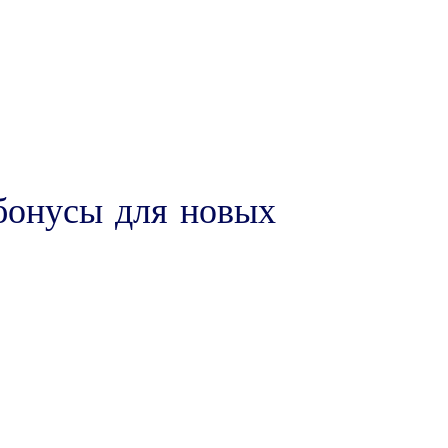
VER
SCHOLEN
TARIEVEN
CONTACT
бонусы для новых