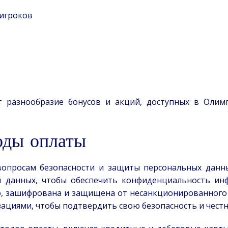
 игроков
т разнообразие бонусов и акций, доступных в Олимп
оды оплаты
вопросам безопасности и защиты персональных данны
 данных, чтобы обеспечить конфиденциальность инф
, зашифрована и защищена от несанкционированного д
ациями, чтобы подтвердить свою безопасность и честн