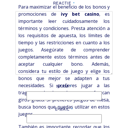
REACTIE
*
Para maximizar el beneficio de los bonos y
promociones de
ivy bet casino
, es
importante leer cuidadosamente los
términos y condiciones. Presta atención a
los requisitos de apuesta, los límites de
tiempo y las restricciones en cuanto a los
juegos. Asegúrate de comprender
completamente estos términos antes de
aceptar cualquier bono. Además,
considera tu estilo de juego y elige los
bonos que mejor se adapten a tus
necesidades. Si prefieres jugar a las
NAAM
*
tragamonedas, busca bonos que ofrezcan
giros gratis. Si prefieres juegos de mesa,
busca bonos que puedas utilizar en estos
E-MAIL
*
juegos.
También es importante recordar que los