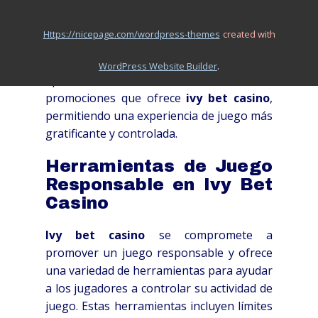
No perseguir pérdidas.
Jugar de manera responsable.
https://nicepage.com/wordpress-themes
created with
Estos puntos son fundamentales para un
.
WordPress Website Builder
aprovechamiento eficaz de las
promociones que ofrece
ivy bet casino
,
permitiendo una experiencia de juego más
gratificante y controlada.
Herramientas de Juego
Responsable en Ivy Bet
Casino
Ivy bet casino
se compromete a
promover un juego responsable y ofrece
una variedad de herramientas para ayudar
a los jugadores a controlar su actividad de
juego. Estas herramientas incluyen límites