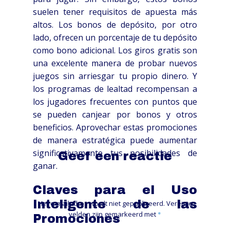
suelen tener requisitos de apuesta más
altos. Los bonos de depósito, por otro
lado, ofrecen un porcentaje de tu depósito
como bono adicional. Los giros gratis son
una excelente manera de probar nuevos
juegos sin arriesgar tu propio dinero. Y
los programas de lealtad recompensan a
los jugadores frecuentes con puntos que
se pueden canjear por bonos y otros
beneficios. Aprovechar estas promociones
de manera estratégica puede aumentar
significativamente tus posibilidades de
Geef een reactie
ganar.
Claves para el Uso
Inteligente de las
Het e-mailadres wordt niet gepubliceerd.
Vereiste
velden zijn gemarkeerd met
*
Promociones