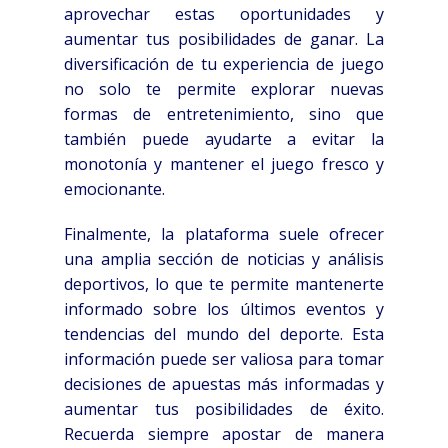
aprovechar estas oportunidades y
aumentar tus posibilidades de ganar. La
diversificación de tu experiencia de juego
no solo te permite explorar nuevas
formas de entretenimiento, sino que
también puede ayudarte a evitar la
monotonía y mantener el juego fresco y
emocionante.
Finalmente, la plataforma suele ofrecer
una amplia sección de noticias y análisis
deportivos, lo que te permite mantenerte
informado sobre los últimos eventos y
tendencias del mundo del deporte. Esta
información puede ser valiosa para tomar
decisiones de apuestas más informadas y
aumentar tus posibilidades de éxito.
Recuerda siempre apostar de manera