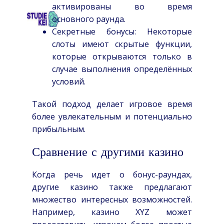
активированы во время
основного раунда.
HOME
OVER
SCHOLEN
TARIEVEN
CO
Секретные бонусы: Некоторые
слоты имеют скрытые функции,
которые открываются только в
случае выполнения определённых
условий.
Такой подход делает игровое время
более увлекательным и потенциально
прибыльным.
Сравнение с другими казино
Когда речь идет о бонус-раундах,
другие казино также предлагают
множество интересных возможностей.
Например, казино XYZ может