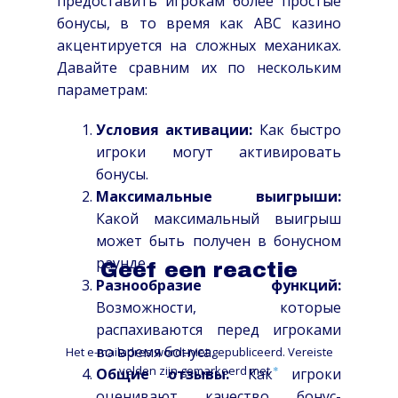
предоставить игрокам более простые
бонусы, в то время как ABC казино
акцентируется на сложных механиках.
Давайте сравним их по нескольким
параметрам:
Условия активации:
Как быстро
игроки могут активировать
бонусы.
Максимальные выигрыши:
Какой максимальный выигрыш
может быть получен в бонусном
раунде.
Geef een reactie
Разнообразие функций:
Возможности, которые
распахиваются перед игроками
во время бонуса.
Het e-mailadres wordt niet gepubliceerd.
Vereiste
velden zijn gemarkeerd met
*
Общие отзывы:
Как игроки
оценивают качество бонус-