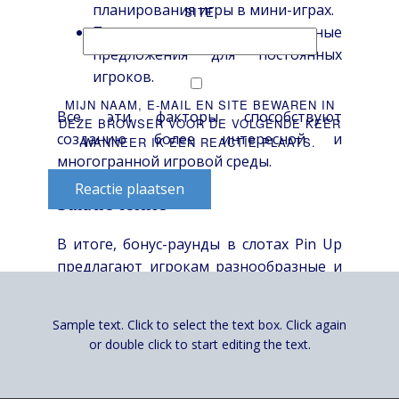
планирования игры в мини-играх.
SITE
Постоянные акции и специальные
предложения для постоянных
игроков.
MIJN NAAM, E-MAIL EN SITE BEWAREN IN
Все эти факторы способствуют
DEZE BROWSER VOOR DE VOLGENDE KEER
созданию более интересной и
WANNEER IK EEN REACTIE PLAATS.
многогранной игровой среды.
Reactie plaatsen
Заключение
В итоге, бонус-раунды в слотах Pin Up
предлагают игрокам разнообразные и
увлекательные возможности для
увеличения выигрышей и получения
Sample text. Click to select the text box. Click again
положительных эмоций. Сравнивая их с
or double click to start editing the text.
другими казино, можно заметить, что
Pin Up может похвастаться