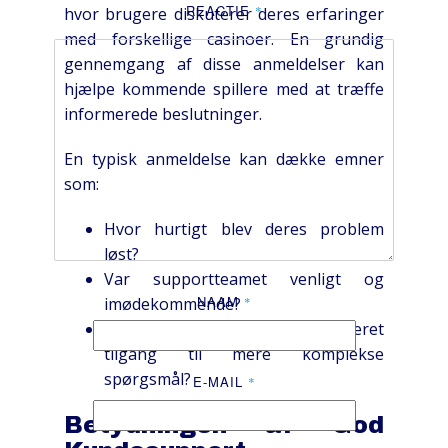
REACTIE
*
hvor brugere diskuterer deres erfaringer
med forskellige casinoer. En grundig
gennemgang af disse anmeldelser kan
hjælpe kommende spillere med at træffe
informerede beslutninger.
En typisk anmeldelse kan dække emner
som:
Hvor hurtigt blev deres problem
løst?
Var supportteamet venligt og
NAAM
imødekommende?
*
Havde casinoet en struktureret
tilgang til mere komplekse
spørgsmål?
E-MAIL
*
Betydningen af God