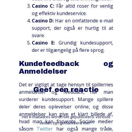
Casino C:
Får altid roser for venlig
og effektiv kundeservice.
Casino D:
Har en omfattende e-mail
support, der også er hurtig til at
svare.
Casino E:
Grundig kundesupport,
der er tilgængelig på flere sprog.
Kundefeedback og
Anmeldelser
Det er vigtigt at tage hensyn til spillernes
Geef een reactie
anmeldelser og feedback, når man
vurderer kundesupport. Mange spillere
deler deres oplevelser online, og disse
anmeldelser kan give et klart billede af,
Het e-mailadres wordt niet gepubliceerd.
Vereiste
hvad man kan forvente. Sociale medier
velden zijn gemarkeerd met
*
såsom
Twitter
har også mange tråde,