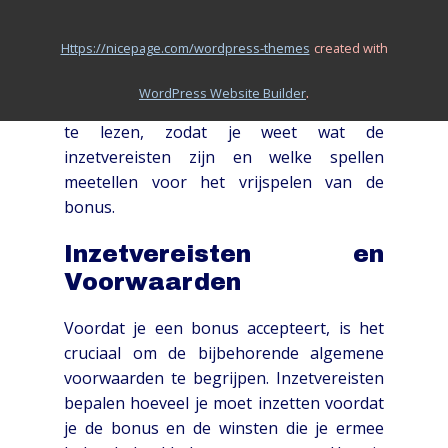
bonussen en gratis spins. Deze bonussen
en promoties bieden spelers extra waarde
https://nicepage.com/wordpress-themes
created with
voor hun geld en vergroten hun kansen
om te winnen. Het is wel belangrijk om de
.
WordPress Website Builder
algemene voorwaarden van de bonussen
te lezen, zodat je weet wat de
inzetvereisten zijn en welke spellen
meetellen voor het vrijspelen van de
bonus.
Inzetvereisten en
Voorwaarden
Voordat je een bonus accepteert, is het
cruciaal om de bijbehorende algemene
voorwaarden te begrijpen. Inzetvereisten
bepalen hoeveel je moet inzetten voordat
je de bonus en de winsten die je ermee