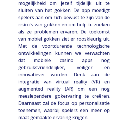
mogelijkheid om jezelf tijdelijk uit te
sluiten van het gokken. De app moedigt
spelers aan om zich bewust te zijn van de
risico's van gokken en om hulp te zoeken
als ze problemen ervaren. De toekomst
van mobiel gokken ziet er rooskleurig uit.
Met de voortdurende technologische
ontwikkelingen kunnen we verwachten
dat mobiele casino apps nog
gebruiksvriendelijker, veiliger en
innovatiever worden. Denk aan de
integratie van virtual reality (VR) en
augmented reality (AR) om een nog
meeslependere gokervaring te creëren.
Daarnaast zal de focus op personalisatie
toenemen, waarbij spelers een meer op
maat gemaakte ervaring krijgen.