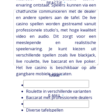
REACTIE
*
ervaring ontstaat. Spelers kunnen via een
chatfunctie communiceren met de dealer
en andere spelers aan de tafel. De live
casino spellen worden gestreamd vanuit
professionele studio's, met hoge kwaliteit
video en audio. Dit zorgt voor een
meeslepende en realistische
speelervaring. Je kunt kiezen uit
verschillende spellen zoals live blackjack,
live roulette, live baccarat en live poker.
Het live casino is beschikbaar op alle
gangbare mobiele apparaten.
NAAM
*
Blackjack met live dealer
Roulette in verschillende varianten
E-MAIL
*
Baccarat met professionele dealers
Live Poker mogelijkheden
Diverse tafelspellen