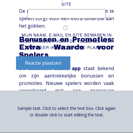
SITE
De mogelijkheid om via een live stream te
spelen zorgt voor een extra dimensie aan
het gokken.
MIJN NAAM, E-MAIL EN SITE BEWAREN IN
Bonussen en Promoties:
DEZE BROWSER VOOR DE VOLGENDE KEER
Extra Waarde voor
WANNEER IK EEN REACTIE PLAATS.
Spelers
Reactie plaatsen
De
casinacho casino app
staat bekend
om zijn aantrekkelijke bonussen en
promoties. Nieuwe spelers worden vaak
verwelkomd met een genereuze
welkomstbonus, die bestaat uit een
stortingsbonus en gratis spins. Maar ook
Sample text. Click to select the text box. Click again
bestaande spelers kunnen profiteren van
or double click to start editing the text.
regelmatige bonussen en promoties,
zoals reload bonussen, cashback