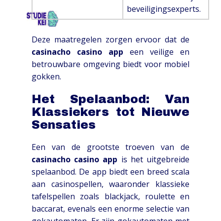
beveiligingsexperts.
HOME
OVER
SCHOLEN
TARIEVEN
CO
Deze maatregelen zorgen ervoor dat de
casinacho casino app
een veilige en
betrouwbare omgeving biedt voor mobiel
gokken.
Het Spelaanbod: Van
Klassiekers tot Nieuwe
Sensaties
Een van de grootste troeven van de
casinacho casino app
is het uitgebreide
spelaanbod. De app biedt een breed scala
aan casinospellen, waaronder klassieke
tafelspellen zoals blackjack, roulette en
baccarat, evenals een enorme selectie van