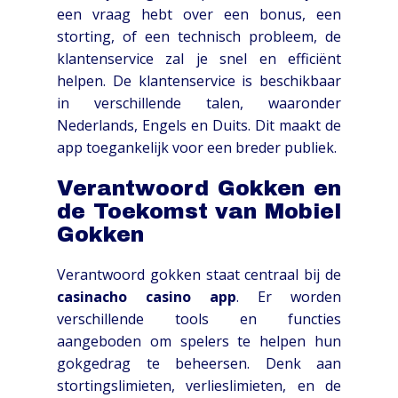
een vraag hebt over een bonus, een
storting, of een technisch probleem, de
klantenservice zal je snel en efficiënt
helpen. De klantenservice is beschikbaar
in verschillende talen, waaronder
Nederlands, Engels en Duits. Dit maakt de
app toegankelijk voor een breder publiek.
Verantwoord Gokken en
de Toekomst van Mobiel
Gokken
Verantwoord gokken staat centraal bij de
casinacho casino app
. Er worden
verschillende tools en functies
aangeboden om spelers te helpen hun
gokgedrag te beheersen. Denk aan
stortingslimieten, verlieslimieten, en de