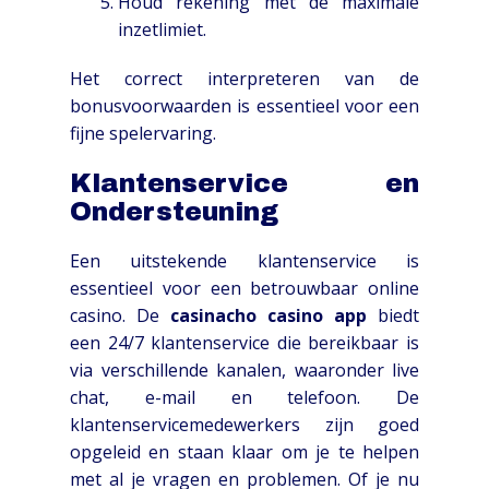
Houd rekening met de maximale
inzetlimiet.
Het correct interpreteren van de
bonusvoorwaarden is essentieel voor een
fijne spelervaring.
Klantenservice en
Ondersteuning
Een uitstekende klantenservice is
essentieel voor een betrouwbaar online
casino. De
casinacho casino app
biedt
een 24/7 klantenservice die bereikbaar is
via verschillende kanalen, waaronder live
chat, e-mail en telefoon. De
klantenservicemedewerkers zijn goed
opgeleid en staan klaar om je te helpen
met al je vragen en problemen. Of je nu