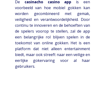
De
casinacho casino app
is een
voorbeeld van hoe mobiel gokken kan
worden gecombineerd met gemak,
veiligheid en verantwoordelijkheid. Door
continu te innoveren en de behoeften van
de spelers voorop te stellen, zal de app
een belangrijke rol blijven spelen in de
toekomst van online gokken. Het is een
platform dat niet alleen entertainment
biedt, maar ook streeft naar een veilige en
eerlijke gokervaring voor al haar
gebruikers.