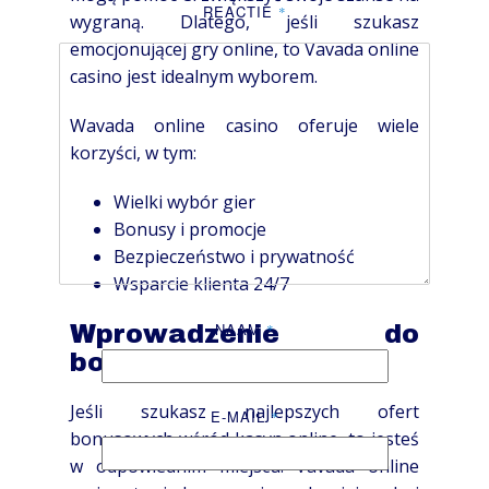
REACTIE
*
wygraną. Dlatego, jeśli szukasz
emocjonującej gry online, to Vavada online
casino jest idealnym wyborem.
Wavada online casino oferuje wiele
korzyści, w tym:
Wielki wybór gier
Bonusy i promocje
Bezpieczeństwo i prywatność
Wsparcie klienta 24/7
NAAM
Wprowadzenie do
*
bonusów
Jeśli szukasz najlepszych ofert
E-MAIL
*
bonusowych wśród kasyn online, to jesteś
w odpowiednim miejscu. Vavada online