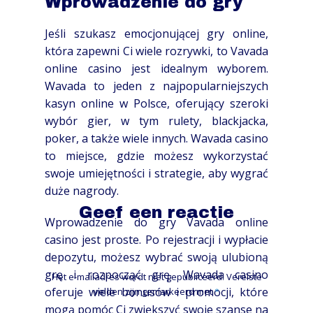
Wprowadzenie do gry
Jeśli szukasz emocjonującej gry online,
która zapewni Ci wiele rozrywki, to Vavada
online casino jest idealnym wyborem.
Wavada to jeden z najpopularniejszych
kasyn online w Polsce, oferujący szeroki
wybór gier, w tym rulety, blackjacka,
poker, a także wiele innych. Wavada casino
to miejsce, gdzie możesz wykorzystać
swoje umiejętności i strategie, aby wygrać
duże nagrody.
Geef een reactie
Wprowadzenie do gry Vavada online
casino jest proste. Po rejestracji i wypłacie
depozytu, możesz wybrać swoją ulubioną
grę i rozpocząć grę. Wavada casino
Het e-mailadres wordt niet gepubliceerd.
Vereiste
oferuje wiele bonusów i promocji, które
velden zijn gemarkeerd met
*
mogą pomóc Ci zwiększyć swoje szanse na