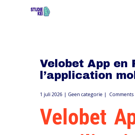
Velobet App en F
l’application mo
1 juli 2026
Geen categorie
Comments 
Velobet Ap